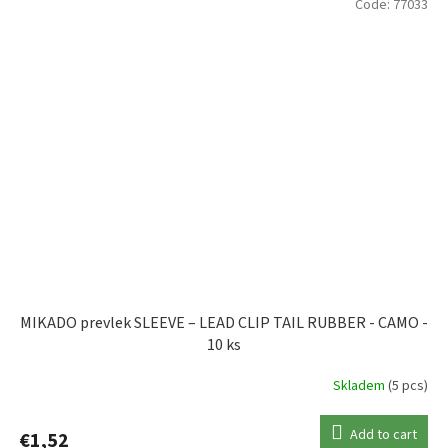
Code:
77033
MIKADO prevlek SLEEVE – LEAD CLIP TAIL RUBBER - CAMO -
10 ks
Skladem
(5 pcs)
Add to cart
€1,52