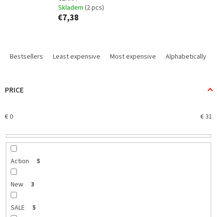
Skladem
(2 pcs)
€7,38
P
r
Bestsellers
Least expensive
Most expensive
Alphabetically
o
d
u
PRICE
c
t
€
0
€
31
s
o
r
t
i
Action
5
n
g
New
3
SALE
5