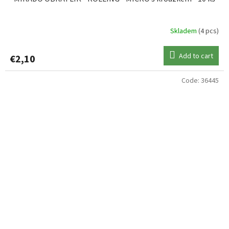
Skladem
(4 pcs)
Add to cart
€2,10
Code:
36445