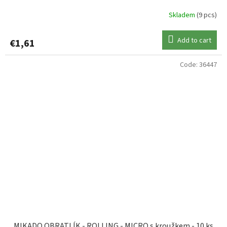
Skladem
(9 pcs)
Add to cart
€1,61
Code:
36447
MIKADO OBRATLÍK - ROLLING - MICRO s kroužkem - 10 ks