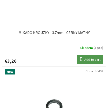
d
FOX
45
u
c
GARDA
1
t
s
IRON CLAW
1
MIKADO KROUŽKY - 3.7mm - ČERNÝ MATNÝ
KORDA
26
Skladem
(5 pcs)
KORUM
14
Add to cart
€3,26
LK BAITS
1
Code:
36403
New
MIKADO
26
MS RANGE
1
RADICAL
1