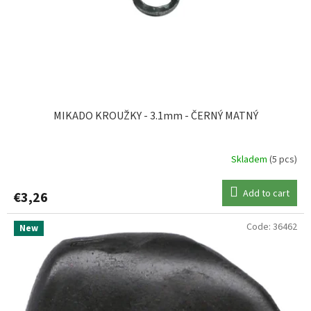
RIDGEMONKEY
1
SPRO
4
SURETTI
1
MIKADO KROUŽKY - 3.1mm - ČERNÝ MATNÝ
TASKA
2
Skladem
(5 pcs)
ZEBCO
1
Add to cart
€3,26
Code:
36462
New