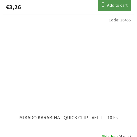
Add to cart
€3,26
Code:
36455
MIKADO KARABINA - QUICK CLIP - VEL. L - 10 ks
Skladem
(4 pcs)