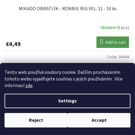
MIKADO OBRATLÍK - RONNIE RIG VEL. 11 - 10 ks
Skladem
(5 pcs)
Add to cart
€4,49
Code:
36444
Tento web používá soubory cookie. Dalším procházením
tohoto webu vyjadřujete souhlas s jejich používáním.. Více
informací
zde
.
Settings
Reject
Accept