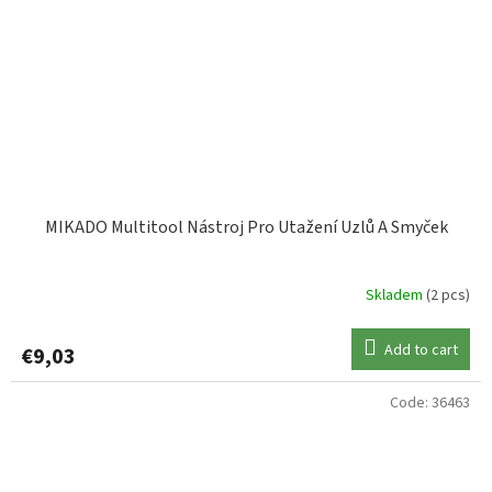
MIKADO Multitool Nástroj Pro Utažení Uzlů A Smyček
Skladem
(2 pcs)
Add to cart
€9,03
Code:
36463