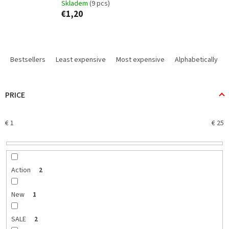
Skladem
(9 pcs)
€1,20
P
r
Bestsellers
Least expensive
Most expensive
Alphabetically
o
d
u
PRICE
c
t
€
1
€
25
s
o
r
t
i
Action
2
n
g
New
1
SALE
2