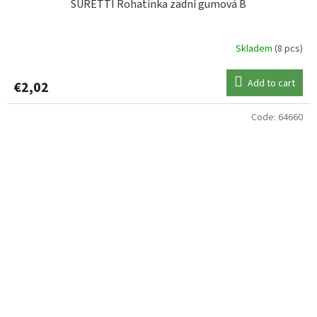
SURETTI Rohatinka zadní gumová B
Skladem
(8 pcs)
Add to cart
€2,02
Code:
64660