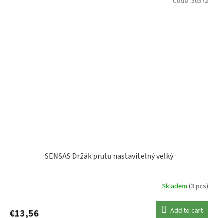
Code:
50572
SENSAS Držák prutu nastavitelný velký
Skladem
(3 pcs)
Add to cart
€13,56