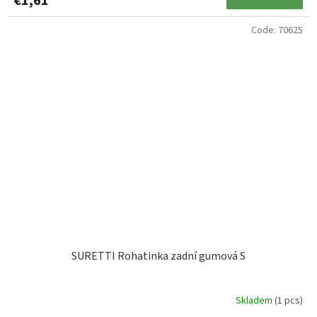
€1,61
Code:
70625
SURETTI Rohatinka zadní gumová S
Skladem
(1 pcs)