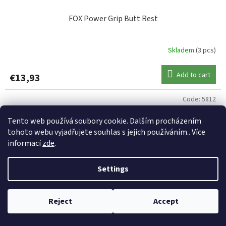
FOX Power Grip Butt Rest
Skladem
(3 pcs)
Add to cart
€13,93
Code:
5812
Tento web používá soubory cookie. Dalším procházením
tohoto webu vyjadřujete souhlas s jejich používáním.. Více
informací
zde
.
Settings
Reject
Accept