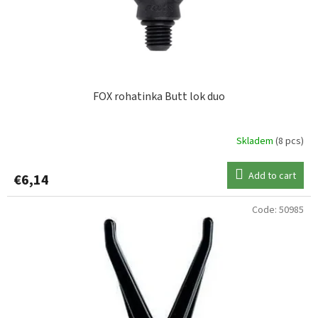
d
KORUM
10
u
c
MAD
1
t
s
MIKADO
2
FOX rohatinka Butt lok duo
MIVARDI
4
Skladem
(8 pcs)
PRESTON
2
Add to cart
€6,14
SENSAS
1
Code:
50985
SURETTI
2