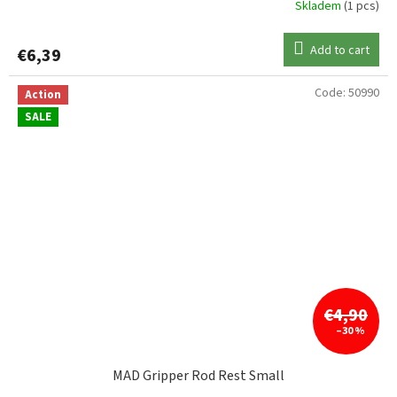
Skladem
(1 pcs)
Add to cart
€6,39
Code:
50990
Action
SALE
€4,90
–30 %
MAD Gripper Rod Rest Small