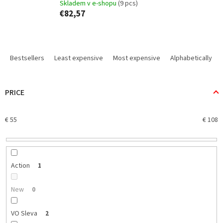
Skladem v e-shopu
(9 pcs)
€82,57
P
r
Bestsellers
Least expensive
Most expensive
Alphabetically
o
d
u
PRICE
c
t
€
55
€
108
s
o
r
t
i
Action
1
n
g
New
0
VO Sleva
2