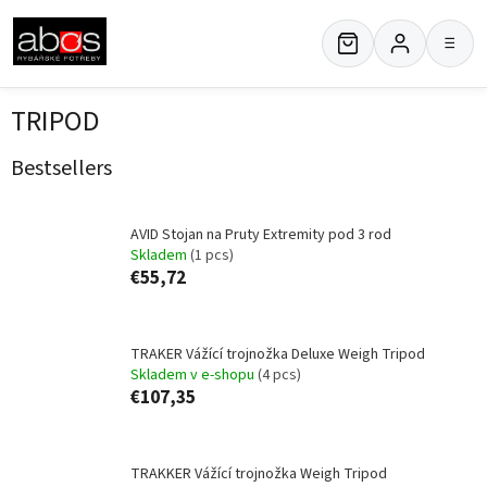
Skip
to
≡
content
TRIPOD
Bestsellers
AVID Stojan na Pruty Extremity pod 3 rod
Skladem
(1 pcs)
€55,72
TRAKER Vážící trojnožka Deluxe Weigh Tripod
Skladem v e-shopu
(4 pcs)
€107,35
TRAKKER Vážící trojnožka Weigh Tripod