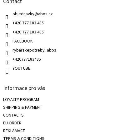
Contact
e
c
r
o
objednavky
@
abos.cz
n
t
+420 777 183 485
r
+420 777 183 485
o
l
FACEBOOK
s
rybarskepotreby_abos
+420777183485
YOUTUBE
Informace pro vás
LOYALTY PROGRAM
SHIPPING & PAYMENT
CONTACTS
EU ORDER
REKLAMACE
TERMS & CONDITIONS