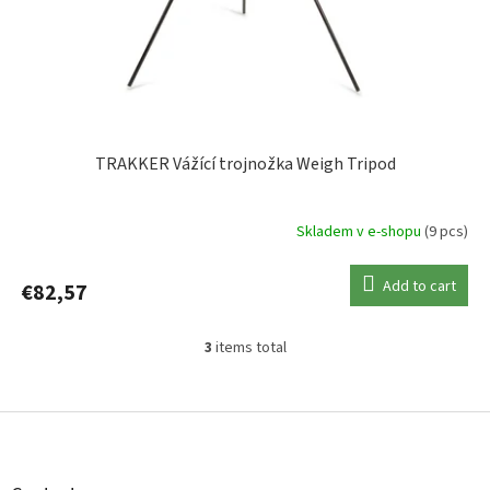
TRAKKER Vážící trojnožka Weigh Tripod
Skladem v e-shopu
(9 pcs)
Add to cart
€82,57
3
items total
L
i
s
F
t
o
i
o
n
t
g