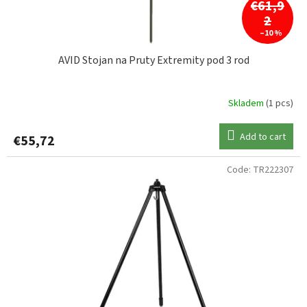
c
€61,9
t
2
s
–10 %
AVID Stojan na Pruty Extremity pod 3 rod
Skladem
(1 pcs)
Add to cart
€55,72
Code:
TR222307