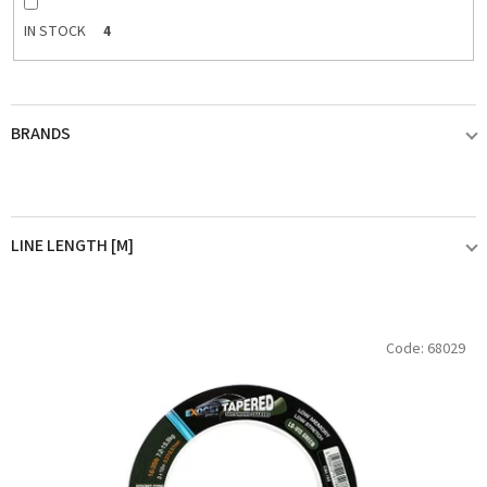
IN STOCK
4
BRANDS
FOX
2
LINE LENGTH [M]
HALDORÁDÓ
2
151-300
1
L
Code:
68029
i
s
t
o
f
p