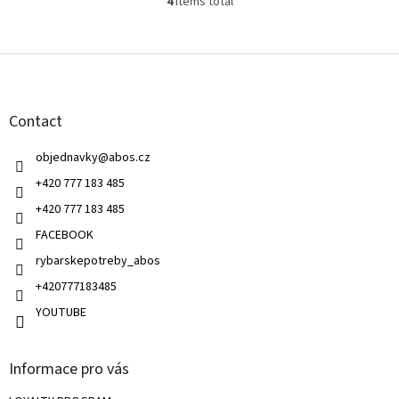
4
items total
L
i
s
F
t
o
i
o
n
t
g
Contact
e
c
r
o
objednavky
@
abos.cz
n
t
+420 777 183 485
r
+420 777 183 485
o
l
FACEBOOK
s
rybarskepotreby_abos
+420777183485
YOUTUBE
Informace pro vás