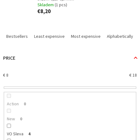
Skladem
(1 pcs)
€8,20
P
r
Bestsellers
Least expensive
Most expensive
Alphabetically
o
d
u
PRICE
c
t
€
8
€
18
s
o
r
t
i
Action
0
n
g
New
0
VO Sleva
4