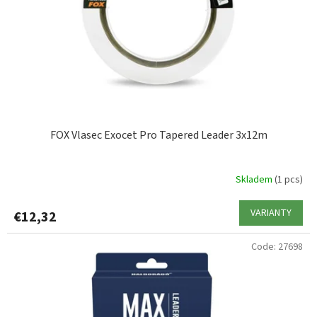
r
o
d
u
c
t
s
FOX Vlasec Exocet Pro Tapered Leader 3x12m
Skladem
(1 pcs)
VARIANTY
€12,32
Code:
27698