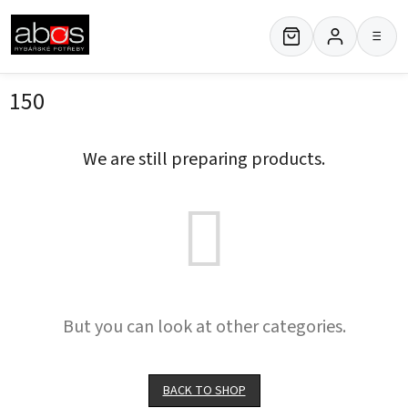
Skip
to
≡
content
150
We are still preparing products.
But you can look at other categories.
BACK TO SHOP