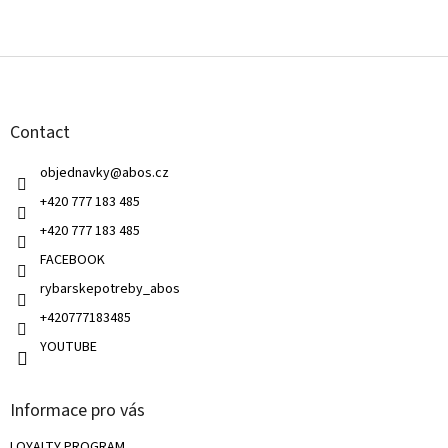
F
o
o
t
Contact
e
r
objednavky
@
abos.cz
+420 777 183 485
+420 777 183 485
FACEBOOK
rybarskepotreby_abos
+420777183485
YOUTUBE
Informace pro vás
LOYALTY PROGRAM