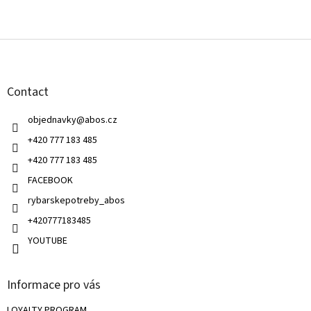
F
o
o
t
Contact
e
r
objednavky
@
abos.cz
+420 777 183 485
+420 777 183 485
FACEBOOK
rybarskepotreby_abos
+420777183485
YOUTUBE
Informace pro vás
LOYALTY PROGRAM