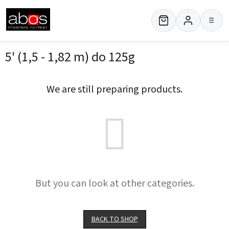
Skip
to
≡
content
5' (1,5 - 1,82 m) do 125g
We are still preparing products.
But you can look at other categories.
BACK TO SHOP