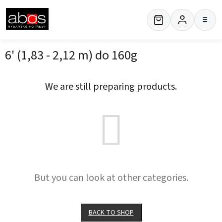
Skip
to
≡
content
6' (1,83 - 2,12 m) do 160g
We are still preparing products.
But you can look at other categories.
BACK TO SHOP