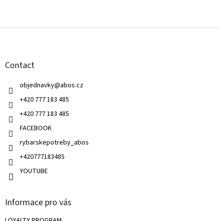
F
o
o
t
Contact
e
r
objednavky
@
abos.cz
+420 777 183 485
+420 777 183 485
FACEBOOK
rybarskepotreby_abos
+420777183485
YOUTUBE
Informace pro vás
LOYALTY PROGRAM