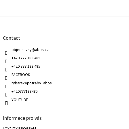
F
o
o
t
Contact
e
r
objednavky
@
abos.cz
+420 777 183 485
+420 777 183 485
FACEBOOK
rybarskepotreby_abos
+420777183485
YOUTUBE
Informace pro vás
LOYALTY PROGRAM