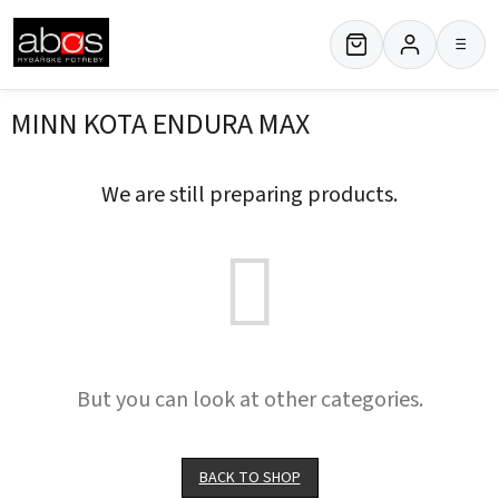
Skip
to
≡
content
MINN KOTA ENDURA MAX
We are still preparing products.
But you can look at other categories.
BACK TO SHOP