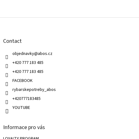
F
o
o
t
Contact
e
r
objednavky
@
abos.cz
+420 777 183 485
+420 777 183 485
FACEBOOK
rybarskepotreby_abos
+420777183485
YOUTUBE
Informace pro vás
LOYALTY PROGRAM