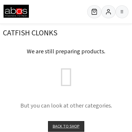
Skip
to
≡
content
CATFISH CLONKS
We are still preparing products.
But you can look at other categories.
BACK TO SHOP