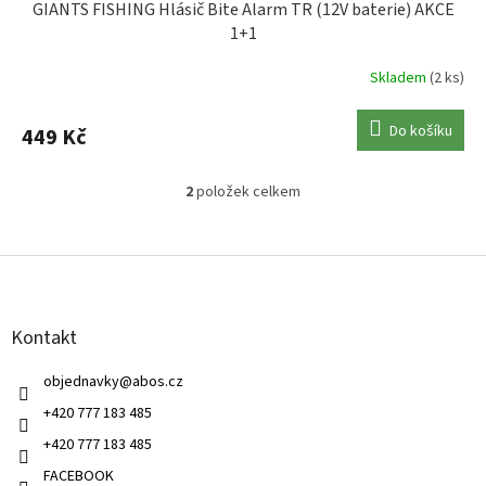
GIANTS FISHING Hlásič Bite Alarm TR (12V baterie) AKCE
1+1
Skladem
(2 ks)
Do košíku
449 Kč
2
položek celkem
O
v
l
Z
á
á
d
p
a
a
c
Kontakt
t
í
í
p
objednavky
@
abos.cz
r
v
+420 777 183 485
k
+420 777 183 485
y
v
FACEBOOK