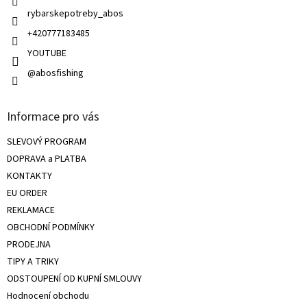
ý
rybarskepotreby_abos
p
i
+420777183485
s
u
YOUTUBE
@abosfishing
Informace pro vás
SLEVOVÝ PROGRAM
DOPRAVA a PLATBA
KONTAKTY
EU ORDER
REKLAMACE
OBCHODNÍ PODMÍNKY
PRODEJNA
TIPY A TRIKY
ODSTOUPENÍ OD KUPNÍ SMLOUVY
Hodnocení obchodu