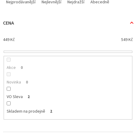
a
Nejprodávanější
Nejlevnější
Nejdražší
Abecedně
z
e
n
CENA
í
p
449
Kč
549
Kč
r
o
d
u
k
Akce
0
t
ů
Novinka
0
VO Sleva
2
Skladem na prodejně
2