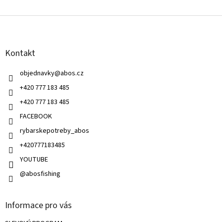
v
l
Z
á
á
d
p
a
a
c
Kontakt
t
í
í
p
objednavky
@
abos.cz
r
v
+420 777 183 485
k
+420 777 183 485
y
v
FACEBOOK
ý
rybarskepotreby_abos
p
i
+420777183485
s
u
YOUTUBE
@abosfishing
Informace pro vás