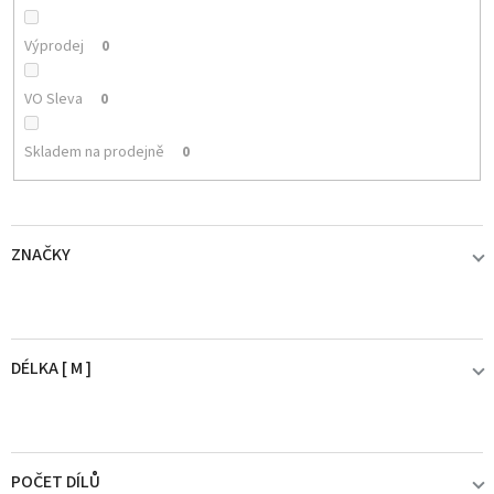
Výprodej
0
VO Sleva
0
Skladem na prodejně
0
ZNAČKY
ABU GARCIA
0
DÉLKA [ M ]
ANACONDA
0
5' (1,5 - 1,82 m)
0
DAIWA
0
POČET DÍLŮ