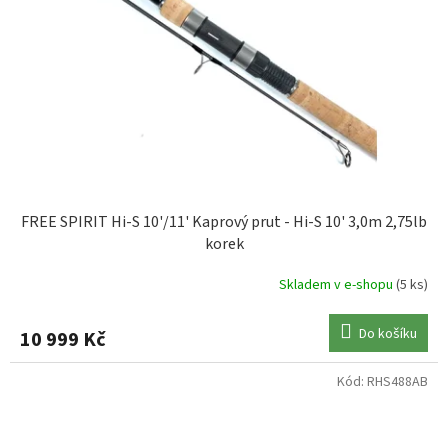
FREE SPIRIT Hi-S 10'/11' Kaprový prut - Hi-S 10' 3,0m 2,75lb
korek
Skladem v e-shopu
(5 ks)
Do košíku
10 999 Kč
Kód:
RHS488AB