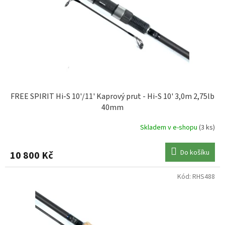
WYCHWOOD
0
do 6LB
0
do 50LB
0
FREE SPIRIT Hi-S 10'/11' Kaprový prut - Hi-S 10' 3,0m 2,75lb
40mm
Skladem v e-shopu
(3 ks)
Do košíku
10 800 Kč
Kód:
RHS488