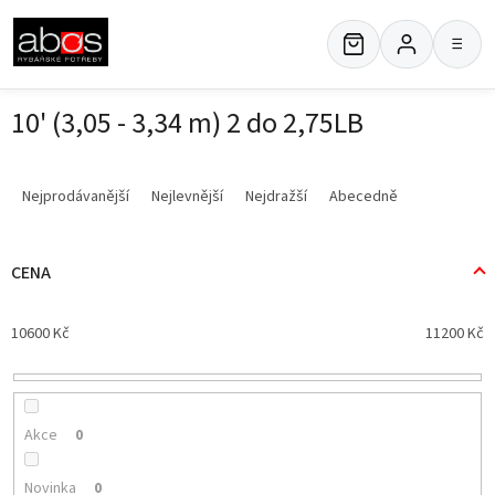
Přejít
na
≡
obsah
10' (3,05 - 3,34 m) 2 do 2,75LB
Ř
a
Nejprodávanější
Nejlevnější
Nejdražší
Abecedně
z
e
n
CENA
í
p
10600
Kč
11200
Kč
r
o
d
u
k
Akce
0
t
ů
Novinka
0