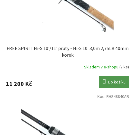
d
u
do 3LB
14
MIVARDI
0
k
t
do 3,25LB
5
PROWESS
0
ů
do 3,5LB
4
SAENGER
0
FREE SPIRIT Hi-S 10'/11' pruty - Hi-S 10' 3,0m 2,75LB 40mm
korek
do 3,50LB
0
SHIMANO
0
Skladem v e-shopu
(7 ks)
do 3,75LB
0
SPORTEX
0
Do košíku
11 200 Kč
do 4LB
0
SPORTS
0
Kód:
RHS48840AB
do 4,5LB
0
STARBAITS
0
do 5LB
1
TRAKKER
0
do 5,5LB
0