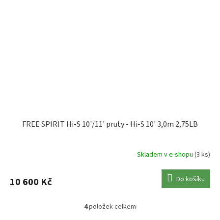
FREE SPIRIT Hi-S 10'/11' pruty - Hi-S 10' 3,0m 2,75LB
Skladem v e-shopu
(3 ks)
Do košíku
10 600 Kč
4
položek celkem
O