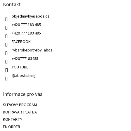
c
Kontakt
t
í
í
p
do 130g
0
objednavky
@
abos.cz
r
v
+420 777 183 485
k
do 140g
1
+420 777 183 485
y
v
FACEBOOK
ý
do 150g
2
rybarskepotreby_abos
p
i
+420777183485
do 160g
0
s
u
YOUTUBE
@abosfishing
do 165g
1
do 175g
1
Informace pro vás
SLEVOVÝ PROGRAM
do 180g
0
DOPRAVA a PLATBA
KONTAKTY
do 200g
0
EU ORDER