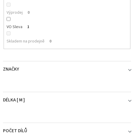
Výprodej
0
VO Sleva
1
Skladem na prodejně
0
ZNAČKY
BROWNING
0
DÉLKA [ M ]
BY DÖME
0
7' (2,13 - 2,43 m)
0
COLMIC
0
POČET DÍLŮ