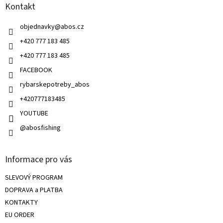
c
Kontakt
t
í
í
p
do 130g
0
objednavky
@
abos.cz
r
v
+420 777 183 485
k
do 140g
0
+420 777 183 485
y
v
FACEBOOK
ý
do 150g
1
rybarskepotreby_abos
p
i
+420777183485
s
do 160g
1
u
YOUTUBE
@abosfishing
do 165g
0
do 175g
0
Informace pro vás
SLEVOVÝ PROGRAM
do 180g
0
DOPRAVA a PLATBA
KONTAKTY
do 200g
0
EU ORDER