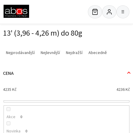
Přejít
na
≡
obsah
13' (3,96 - 4,26 m) do 80g
Ř
a
Nejprodávanější
Nejlevnější
Nejdražší
Abecedně
z
e
n
CENA
í
p
4235
Kč
4236
Kč
r
o
d
u
k
Akce
0
t
ů
Novinka
0