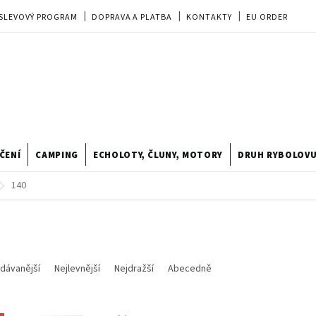
SLEVOVÝ PROGRAM
DOPRAVA A PLATBA
KONTAKTY
EU ORDER
REKLAMACE
OBCHODNÍ PODMÍNKY
PRODEJNA
TIPY A TRIKY
ODSTOUPENÍ OD KUPNÍ SMLOUVY
HODNOCENÍ OBCHODU
ČENÍ
CAMPING
ECHOLOTY, ČLUNY, MOTORY
DRUH RYBOLOV
140
dávanější
Nejlevnější
Nejdražší
Abecedně