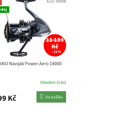
Kód:
00098
odej
11 139
Kč
–12 %
NO Naviják Power Aero 14000
Skladem
(2 ks)
99 Kč
Do košíku
O
v
l
á