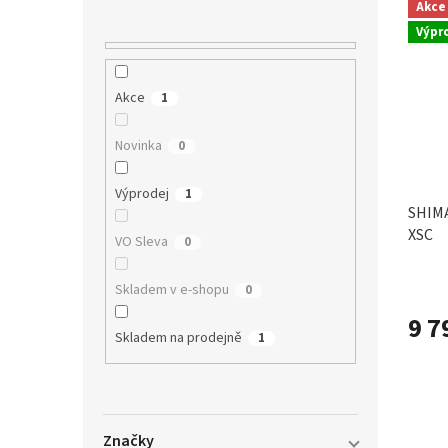
n
Akce
ý
í
í
Výpr
p
p
p
i
r
a
s
o
n
Akce
1
p
d
e
r
u
l
Novinka
o
0
k
d
t
u
ů
Výprodej
1
k
SHIMA
t
XSC
VO Sleva
0
ů
Skladem v e-shopu
0
9 7
Skladem na prodejně
1
Značky