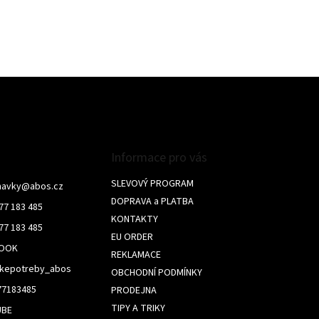
Informace pro vás
SLEVOVÝ PROGRAM
navky
@
abos.cz
DOPRAVA a PLATBA
77 183 485
KONTAKTY
77 183 485
EU ORDER
BOOK
REKLAMACE
skepotreby_abos
OBCHODNÍ PODMÍNKY
77183485
PRODEJNA
TIPY A TRIKY
UBE