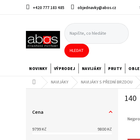
Přejít
+420 777 183 485
objednavky@abos.cz
na
obsah
HLEDAT
NOVINKY
VÝPRODEJ
NAVIJÁKY
PRUTY
OBLE
Domů
NAVIJÁKY
NAVIJÁKY S PŘEDNÍ BRZDOU
P
140
o
s
Ř
t
Cena
a
r
Nejpro
z
a
9799
Kč
9800
Kč
e
n
V
n