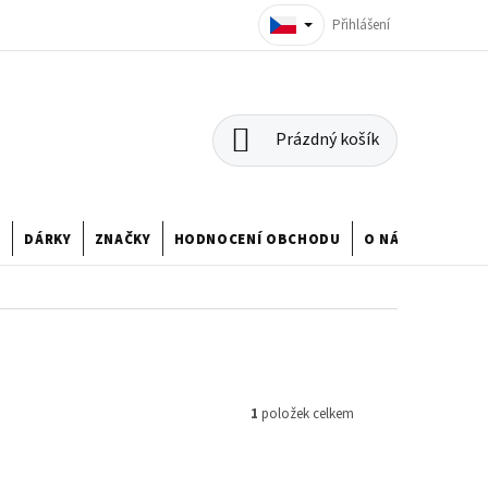
Přihlášení
NÁKUPNÍ
Prázdný košík
KOŠÍK
U
DÁRKY
ZNAČKY
HODNOCENÍ OBCHODU
O NÁS
1
položek celkem