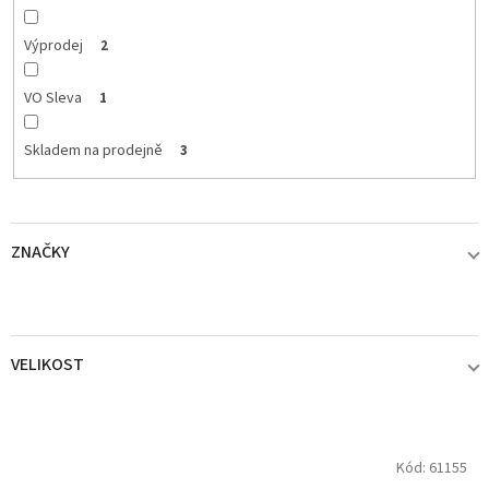
Výprodej
2
VO Sleva
1
Skladem na prodejně
3
ZNAČKY
BLACK CAT
1
VELIKOST
DELPHIN
0
40
2
DEMAR
0
V
Kód:
61155
ý