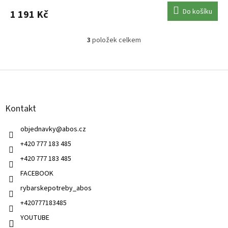
Do košíku
1 191 Kč
3
položek celkem
O
v
l
Z
á
á
d
p
a
a
c
Kontakt
t
í
í
p
objednavky
@
abos.cz
r
v
+420 777 183 485
k
+420 777 183 485
y
v
FACEBOOK
ý
rybarskepotreby_abos
p
i
+420777183485
s
u
YOUTUBE