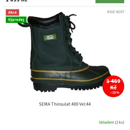
Kód:
6107
Akce
Výprodej
1 489
Kč
–20 %
SEMA Thinsulat 400 Vel:44
Skladem
(2 ks)