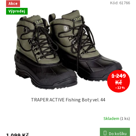
Kód:
61766
Akce
TRAKKER
0
Výprodej
TRAPER
1
1 249
Kč
–12 %
TRAPER ACTIVE Fishing Boty vel. 44
Skladem
(1 ks)
Do košíku
1 099 Kč