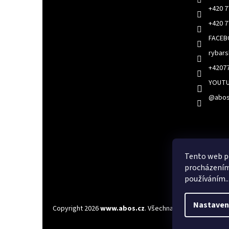
46
4
+420 7
ZEBCO
0
+420 7
FACE
rybar
+4207
YOUT
@abos
Faceboo
Tento web po
procházením 
používáním..
Nastaven
Copyright 2026
www.abos.cz
. Všechna práva vyhrazena.