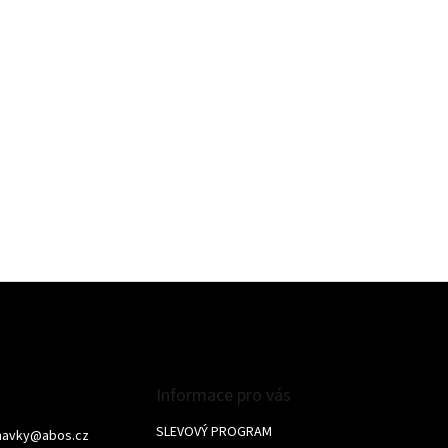
Informace pro vás
SLEVOVÝ PROGRAM
navky
@
abos.cz