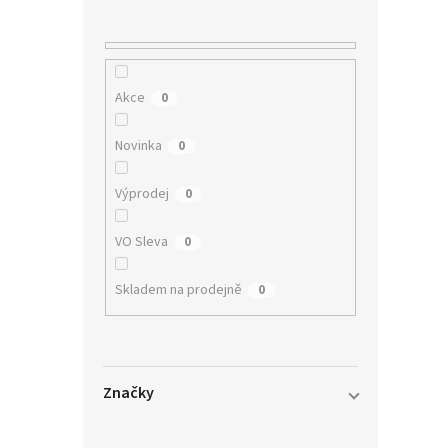
n
í
p
a
n
Akce
0
e
l
Novinka
0
Výprodej
0
VO Sleva
0
Skladem na prodejně
0
Značky