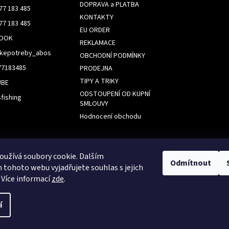
DOPRAVA a PLATBA
77 183 485
KONTAKTY
77 183 485
EU ORDER
BOOK
REKLAMACE
skepotreby_abos
OBCHODNÍ PODMÍNKY
77183485
PRODEJNA
TIPY A TRIKY
UBE
ODSTOUPENÍ OD KUPNÍ
fishing
SMLOUVY
Hodnocení obchodu
k
užívá soubory cookie. Dalším
Odmítnout
tohoto webu vyjadřujete souhlas s jejich
 Více informací
zde
.
í
Upravit nastavení cookies