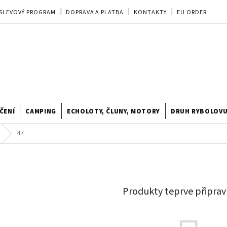
SLEVOVÝ PROGRAM
DOPRAVA A PLATBA
KONTAKTY
EU ORDER
REKLAMACE
OBCHODNÍ PODMÍNKY
PRODEJNA
TIPY A TRIKY
ODSTOUPENÍ OD KUPNÍ SMLOUVY
HODNOCENÍ OBCHODU
ČENÍ
CAMPING
ECHOLOTY, ČLUNY, MOTORY
DRUH RYBOLOV
47
Produkty teprve připrav