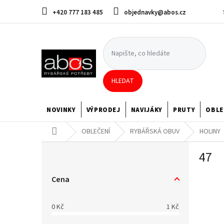
Přejít
+420 777 183 485
objednavky@abos.cz
na
obsah
HLEDAT
NOVINKY
VÝPRODEJ
NAVIJÁKY
PRUTY
OBLE
Domů
OBLEČENÍ
RYBÁŘSKÁ OBUV
HOLINY
P
47
o
s
t
Cena
r
a
0
Kč
1
Kč
n