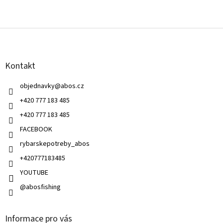
Z
á
p
a
Kontakt
t
í
objednavky
@
abos.cz
+420 777 183 485
+420 777 183 485
FACEBOOK
rybarskepotreby_abos
+420777183485
YOUTUBE
@abosfishing
Informace pro vás