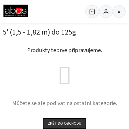
Přejít
na
≡
obsah
5' (1,5 - 1,82 m) do 125g
Produkty teprve připravujeme.
Můžete se ale podívat na ostatní kategorie.
ZPĚT DO OBCHODU