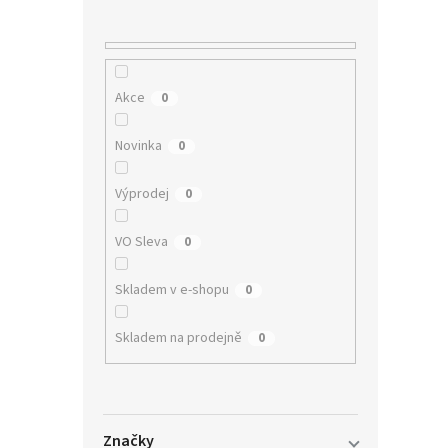
n
í
p
a
n
Akce
0
e
l
Novinka
0
Výprodej
0
VO Sleva
0
Skladem v e-shopu
0
Skladem na prodejně
0
Značky