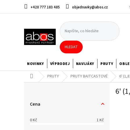
Přejít
+420 777 183 485
objednavky@abos.cz
na
obsah
HLEDAT
NOVINKY
VÝPRODEJ
NAVIJÁKY
PRUTY
OBLE
Domů
PRUTY
PRUTY BAITCASTOVÉ
6' (1,
P
6' (
o
s
t
Cena
r
a
0
Kč
1
Kč
n