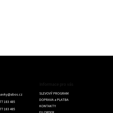
Informace pro vás
SLEVOVÝ PROGRAM
navky
@
abos.cz
DOPRAVA a PLATBA
77 183 485
KONTAKTY
77 183 485
EU ORDER