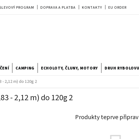
SLEVOVÝ PROGRAM
DOPRAVA A PLATBA
KONTAKTY
EU ORDER
REKLAMACE
OBCHODNÍ PODMÍNKY
PRODEJNA
TIPY A TRIKY
ODSTOUPENÍ OD KUPNÍ SMLOUVY
HODNOCENÍ OBCHODU
ČENÍ
CAMPING
ECHOLOTY, ČLUNY, MOTORY
DRUH RYBOLOV
83 - 2,12 m) do 120g 2
1,83 - 2,12 m) do 120g 2
Produkty teprve připrav