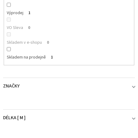
Výprodej
1
VO Sleva
0
Skladem v e-shopu
0
Skladem na prodejně
1
ZNAČKY
ABU GARCIA
1
DÉLKA [ M ]
AQUANTIC
0