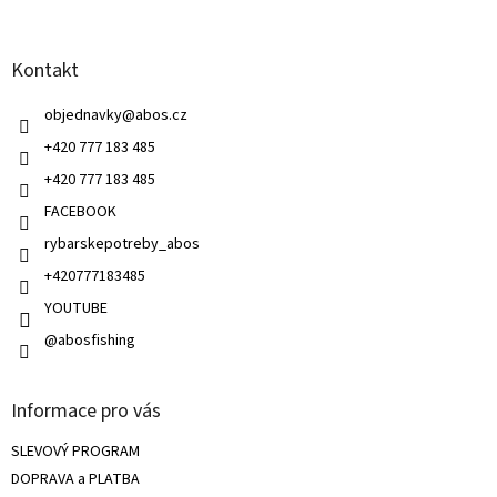
d
p
a
a
do 55g
c
0
Kontakt
t
í
í
p
do 60g
0
objednavky
@
abos.cz
r
v
+420 777 183 485
k
do 80g
0
+420 777 183 485
y
v
FACEBOOK
ý
do 100g
0
rybarskepotreby_abos
p
i
+420777183485
do 110g
0
s
u
YOUTUBE
@abosfishing
do 150g
1
do 160g
0
Informace pro vás
SLEVOVÝ PROGRAM
do 200g
0
DOPRAVA a PLATBA