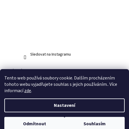
Sledovat na Instagramu
Facebook
Tento web používá soubory cookie. Dalším procházením
tohoto webu vyjadřujete souhlas s jejich používáním.. Více
informací
zde
.
Vytvořil Shoptet
Nastavení
Copyright 2026
www.abos.cz
. Všechna práva vyhrazena.
Upravit
Odmítnout
Souhlasím
nastavení cookies