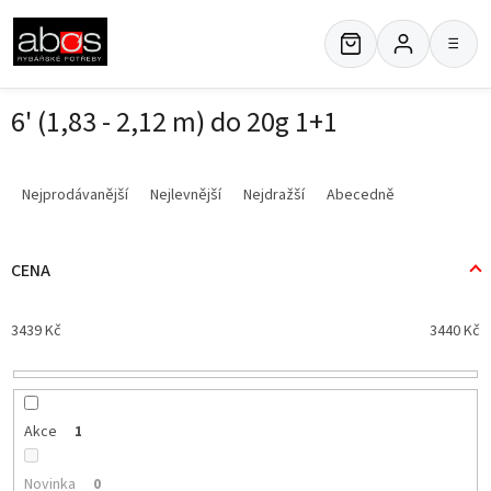
Přejít
na
≡
obsah
6' (1,83 - 2,12 m) do 20g 1+1
Ř
a
Nejprodávanější
Nejlevnější
Nejdražší
Abecedně
z
e
n
CENA
í
p
3439
Kč
3440
Kč
r
o
d
u
k
Akce
1
t
ů
Novinka
0