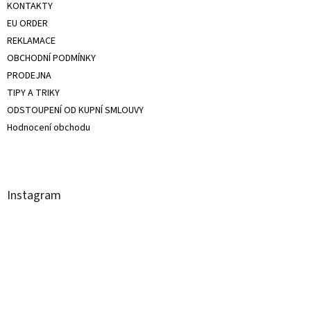
KONTAKTY
do 250g
1
EU ORDER
REKLAMACE
do 300g
1
OBCHODNÍ PODMÍNKY
PRODEJNA
TIPY A TRIKY
ODSTOUPENÍ OD KUPNÍ SMLOUVY
Hodnocení obchodu
Instagram