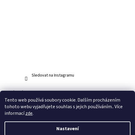
do 450g
0
do 500g
0
do 600g
0
do 33g
0
10
0
Sledovat na Instagramu
Facebook
Tento web používá soubory cookie. Dalším procházením
tohoto webu vyjadřujete souhlas s jejich používáním.. Více
informací
zde
.
Vytvořil Shoptet
Nastavení