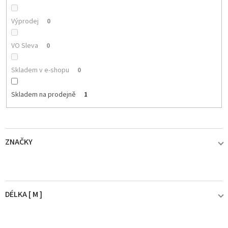
Výprodej
0
VO Sleva
0
Skladem v e-shopu
0
Skladem na prodejně
1
ZNAČKY
ABU GARCIA
0
DÉLKA [ M ]
AQUANTIC
0