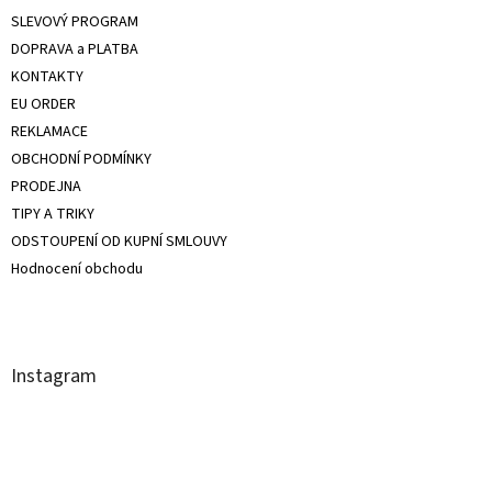
do 150g
0
SLEVOVÝ PROGRAM
DOPRAVA a PLATBA
do 165g
0
KONTAKTY
EU ORDER
do 170g
0
REKLAMACE
OBCHODNÍ PODMÍNKY
do 180g
0
PRODEJNA
TIPY A TRIKY
do 190g
0
ODSTOUPENÍ OD KUPNÍ SMLOUVY
Hodnocení obchodu
do 200g
0
do 250g
0
Instagram
do 300g
0
do 400g
0