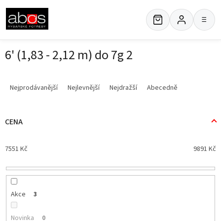
Přejít
na
≡
obsah
6' (1,83 - 2,12 m) do 7g 2
Ř
a
Nejprodávanější
Nejlevnější
Nejdražší
Abecedně
z
e
n
CENA
í
p
7551
Kč
9891
Kč
r
o
d
u
k
Akce
3
t
ů
Novinka
0