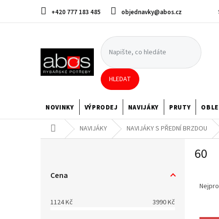
Přejít
+420 777 183 485
objednavky@abos.cz
na
obsah
HLEDAT
NOVINKY
VÝPRODEJ
NAVIJÁKY
PRUTY
OBLE
Domů
NAVIJÁKY
NAVIJÁKY S PŘEDNÍ BRZDOU
P
60
o
s
Ř
t
Cena
a
r
Nejpro
z
a
1124
Kč
3990
Kč
e
n
V
n