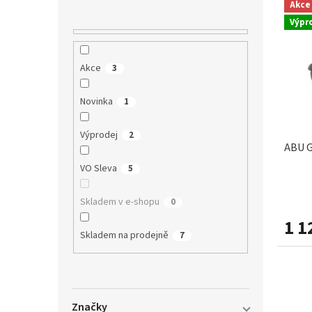
n
Akce
ý
í
í
Výpr
p
p
p
i
r
a
s
o
n
Akce
3
p
d
e
r
u
l
Novinka
o
1
k
d
t
u
ů
Výprodej
2
ABU G
k
t
VO Sleva
5
ů
Skladem v e-shopu
0
1 1
Skladem na prodejně
7
Značky