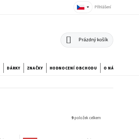
Přihlášení
NÁKUPNÍ
Prázdný košík
KOŠÍK
U
DÁRKY
ZNAČKY
HODNOCENÍ OBCHODU
O NÁS
9
položek celkem