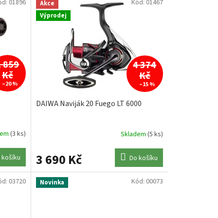
ód:
01896
Kód:
01467
Akce
Výprodej
2 859
4 374
Kč
Kč
–20 %
–15 %
DAIWA Naviják 20 Fuego LT 6000
dem
(3 ks)
Skladem
(5 ks)
3 690 Kč
 košíku
Do košíku
ód:
03720
Kód:
00073
Novinka