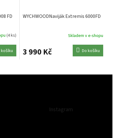
008 FD
WYCHWOODNaviják Extremis 6000FD
hopu
(4 ks)
Skladem v e-shopu
3 990 Kč
 košíku
Do košíku
Instagram