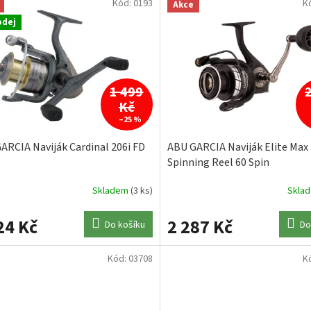
Kód:
0193
K
Akce
odej
1 499
Kč
–25 %
ARCIA Naviják Cardinal 206i FD
ABU GARCIA Naviják Elite Max
Spinning Reel 60 Spin
Skladem
(3 ks)
Skla
24 Kč
2 287 Kč
Do košíku
Do
Kód:
03708
K