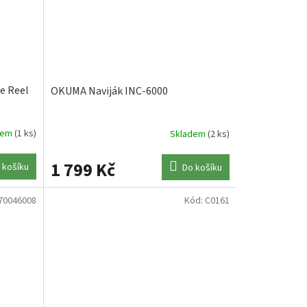
e Reel
OKUMA Naviják INC-6000
dem
(1 ks)
Skladem
(2 ks)
1 799 Kč
 košíku
Do košíku
70046008
Kód:
C0161