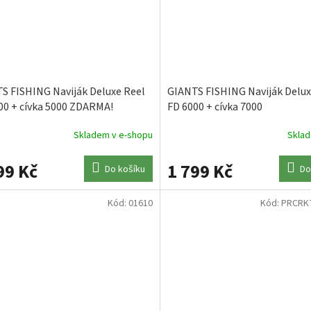
S FISHING Naviják Deluxe Reel
GIANTS FISHING Naviják Delux
00 + cívka 5000 ZDARMA!
FD 6000 + cívka 7000
Skladem v e-shopu
Skla
99 Kč
1 799 Kč
Do košíku
Do
Kód:
01610
Kód:
PRCRK