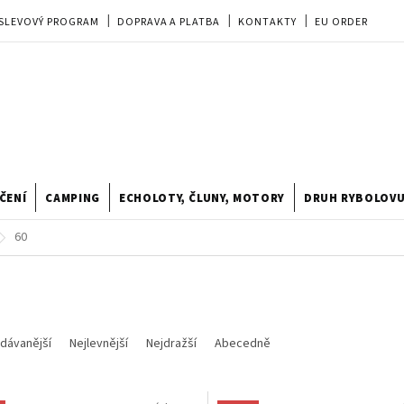
SLEVOVÝ PROGRAM
DOPRAVA A PLATBA
KONTAKTY
EU ORDER
REKLAMACE
OBCHODNÍ PODMÍNKY
PRODEJNA
TIPY A TRIKY
ODSTOUPENÍ OD KUPNÍ SMLOUVY
HODNOCENÍ OBCHODU
ČENÍ
CAMPING
ECHOLOTY, ČLUNY, MOTORY
DRUH RYBOLOV
60
dávanější
Nejlevnější
Nejdražší
Abecedně