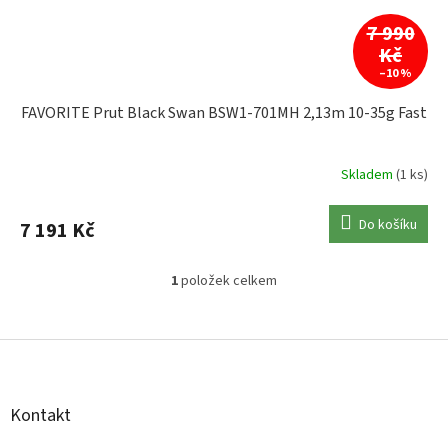
k
t
7 990
ů
Kč
–10 %
FAVORITE Prut Black Swan BSW1-701MH 2,13m 10-35g Fast
Skladem
(1 ks)
Do košíku
7 191 Kč
1
položek celkem
O
v
l
Z
á
á
d
p
a
a
c
Kontakt
t
í
í
p