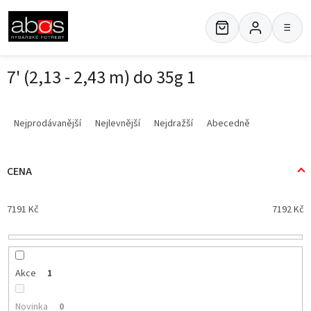
Přejít
na
≡
obsah
7' (2,13 - 2,43 m) do 35g 1
Ř
a
Nejprodávanější
Nejlevnější
Nejdražší
Abecedně
z
e
n
CENA
í
p
7191
Kč
7192
Kč
r
o
d
u
k
Akce
1
t
ů
Novinka
0