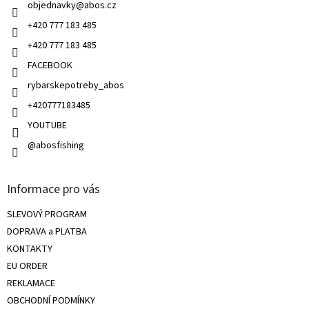
objednavky
@
abos.cz
r
v
+420 777 183 485
k
+420 777 183 485
y
v
FACEBOOK
ý
rybarskepotreby_abos
p
i
+420777183485
s
u
YOUTUBE
@abosfishing
Informace pro vás
SLEVOVÝ PROGRAM
DOPRAVA a PLATBA
KONTAKTY
EU ORDER
REKLAMACE
OBCHODNÍ PODMÍNKY