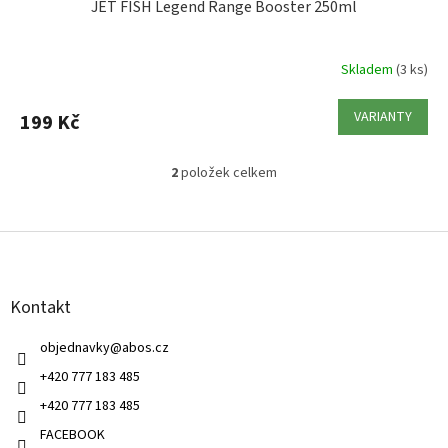
JET FISH Legend Range Booster 250ml
Skladem
(3 ks)
VARIANTY
199 Kč
2
položek celkem
O
v
l
Z
á
á
d
p
a
a
c
Kontakt
t
í
í
p
objednavky
@
abos.cz
r
v
+420 777 183 485
k
+420 777 183 485
y
v
FACEBOOK
ý