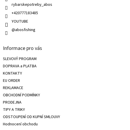
rybarskepotreby_abos
p
i
+420777183485
s
u
YOUTUBE
@abosfishing
Informace pro vás
SLEVOVÝ PROGRAM
DOPRAVA a PLATBA
KONTAKTY
EU ORDER
REKLAMACE
OBCHODNÍ PODMÍNKY
PRODEJNA
TIPY A TRIKY
ODSTOUPENÍ OD KUPNÍ SMLOUVY
Hodnocení obchodu