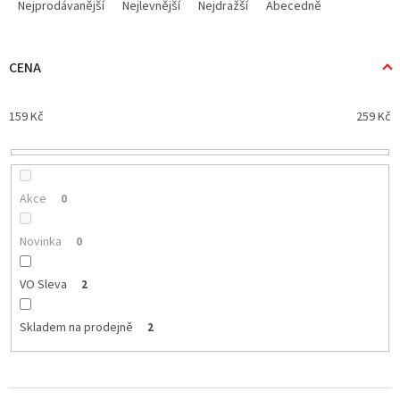
a
Nejprodávanější
Nejlevnější
Nejdražší
Abecedně
z
e
n
CENA
í
p
159
Kč
259
Kč
r
o
d
u
k
Akce
0
t
ů
Novinka
0
VO Sleva
2
Skladem na prodejně
2