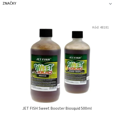
ZNAČKY
JET FISH
2
V
Kód:
48181
ý
p
i
s
p
r
o
d
u
k
t
ů
JET FISH Sweet Booster Biosquid 500ml