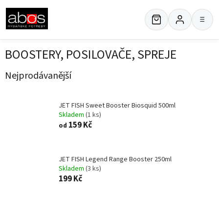
Přejít
na
≡
obsah
BOOSTERY, POSILOVAČE, SPREJE
Nejprodávanější
JET FISH Sweet Booster Biosquid 500ml
Skladem
(1 ks)
159 Kč
od
JET FISH Legend Range Booster 250ml
Skladem
(3 ks)
199 Kč
Ř