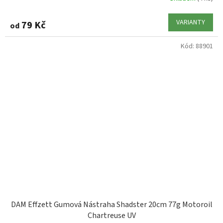
VARIANTY
79 Kč
od
Kód:
88901
DAM Effzett Gumová Nástraha Shadster 20cm 77g Motoroil
Chartreuse UV