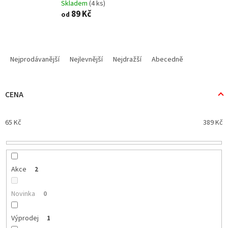
Skladem
(4 ks)
89 Kč
od
Ř
a
Nejprodávanější
Nejlevnější
Nejdražší
Abecedně
z
e
n
CENA
í
p
65
Kč
389
Kč
r
o
d
u
k
Akce
2
t
ů
Novinka
0
Výprodej
1