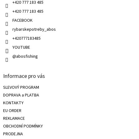
v
+420 777 183 485
k
+420 777 183 485
y
v
FACEBOOK
ý
rybarskepotreby_abos
p
i
+420777183485
s
u
YOUTUBE
@abosfishing
Informace pro vás
SLEVOVÝ PROGRAM
DOPRAVA a PLATBA
KONTAKTY
EU ORDER
REKLAMACE
OBCHODNÍ PODMÍNKY
PRODEJNA