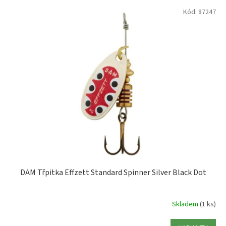
0 - 5cm
151 - 200g
1
1
V
Kód:
87247
ý
p
5,1 - 10cm
1
i
s
15,1 - 20cm
3
p
r
o
d
u
k
t
ů
DAM Třpitka Effzett Standard Spinner Silver Black Dot
Skladem
(1 ks)