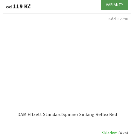
VARIANTY
119 Kč
od
Kód:
82790
DAM Effzett Standard Spinner Sinking Reflex Red
Skladem
(4 ks)