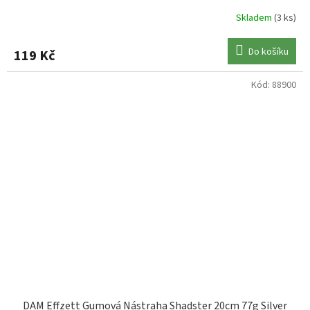
Skladem
(3 ks)
Do košíku
119 Kč
Kód:
88900
DAM Effzett Gumová Nástraha Shadster 20cm 77g Silver