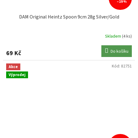
–19 %
DAM Original Heintz Spoon 9cm 28g Silver/Gold
Skladem
(4 ks)
Do košíku
69 Kč
Kód:
82751
Akce
Výprodej