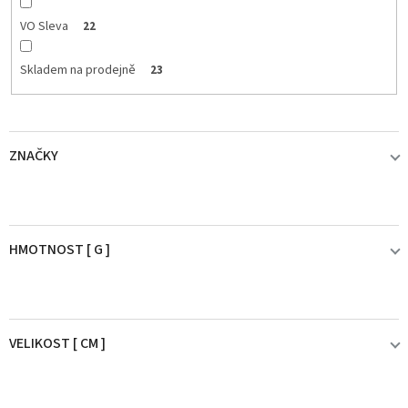
VO Sleva
22
Skladem na prodejně
23
ZNAČKY
DAM
23
HMOTNOST [ G ]
25,1 - 30g
1
VELIKOST [ CM ]
51 - 80g
2