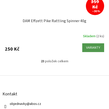
359
Kč
–30 %
DAM Effzett Pike Rattling Spinner 40g
Skladem
(2 ks)
VARIANTY
250 Kč
23
položek celkem
O
v
l
Z
á
á
d
p
a
a
c
Kontakt
t
í
í
p
objednavky
@
abos.cz
r