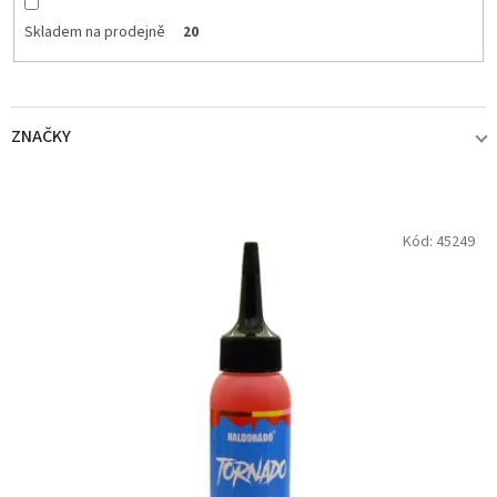
Skladem na prodejně
20
ZNAČKY
HALDORÁDÓ
20
V
Kód:
45249
ý
p
i
s
p
r
o
d
u
k