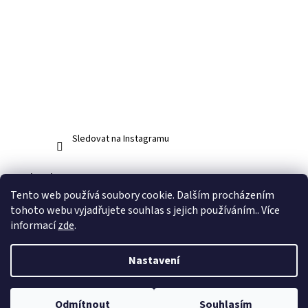
Sledovat na Instagramu
Facebook
Tento web používá soubory cookie. Dalším procházením
tohoto webu vyjadřujete souhlas s jejich používáním.. Více
informací
zde
.
Vytvořil Shoptet
Nastavení
Copyright 2026
www.abos.cz
. Všechna práva vyhrazena.
Upravit
Odmítnout
Souhlasím
nastavení cookies