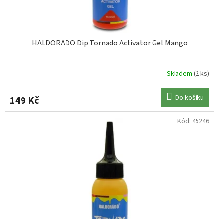
t
ů
HALDORADO Dip Tornado Activator Gel Mango
Skladem
(2 ks)
Do košíku
149 Kč
Kód:
45246