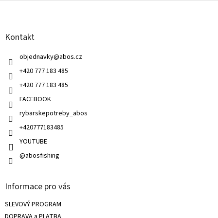
á
á
d
p
a
a
c
Kontakt
t
í
í
p
objednavky
@
abos.cz
r
v
+420 777 183 485
k
+420 777 183 485
y
v
FACEBOOK
ý
rybarskepotreby_abos
p
i
+420777183485
s
u
YOUTUBE
@abosfishing
Informace pro vás
SLEVOVÝ PROGRAM
DOPRAVA a PLATBA