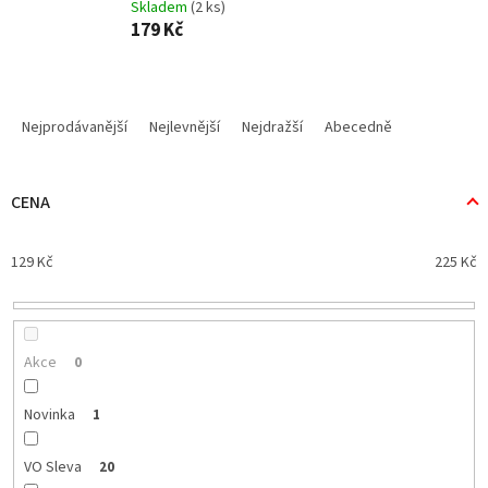
Skladem
(2 ks)
179 Kč
Ř
a
Nejprodávanější
Nejlevnější
Nejdražší
Abecedně
z
e
n
CENA
í
p
129
Kč
225
Kč
r
o
d
u
k
Akce
0
t
ů
Novinka
1
VO Sleva
20