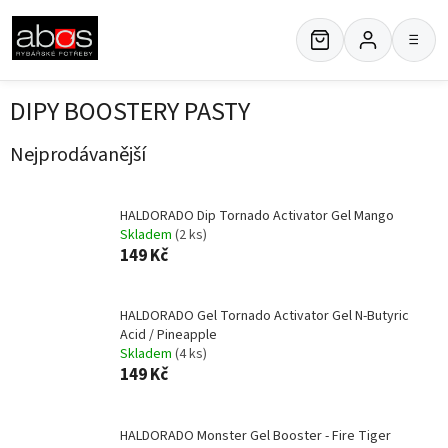
Přejít
na
≡
obsah
DIPY BOOSTERY PASTY
Nejprodávanější
HALDORADO Dip Tornado Activator Gel Mango
Skladem
(2 ks)
149 Kč
HALDORADO Gel Tornado Activator Gel N-Butyric
Acid / Pineapple
Skladem
(4 ks)
149 Kč
HALDORADO Monster Gel Booster - Fire Tiger