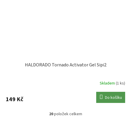
HALDORADO Tornado Activator Gel Sipi2
Skladem
(1 ks)
Do košíku
149 Kč
20
položek celkem
O
v
l
Z