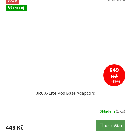
Akce
Výprodej
649
Kč
–30 %
JRC X-Lite Pod Base Adaptors
Skladem
(1 ks)
Do košíku
448 Kč