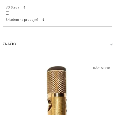
VO Sleva
6
Skladem na prodejně
9
ZNAČKY
BROWNING
2
V
Kód:
68330
ý
p
DELPHIN
1
i
s
FENCL
2
p
r
FOX
1
o
d