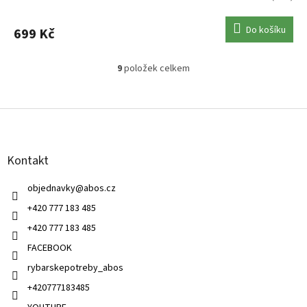
Do košíku
699 Kč
9
položek celkem
O
v
l
Z
á
á
d
p
a
a
c
Kontakt
t
í
í
p
objednavky
@
abos.cz
r
v
+420 777 183 485
k
+420 777 183 485
y
v
FACEBOOK
ý
rybarskepotreby_abos
p
i
+420777183485
s