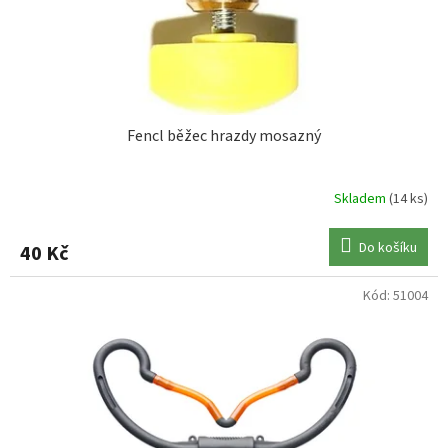
u
JRC
1
k
t
KORUM
1
ů
MIVARDI
1
Fencl běžec hrazdy mosazný
Skladem
(14 ks)
Do košíku
40 Kč
Kód:
51004