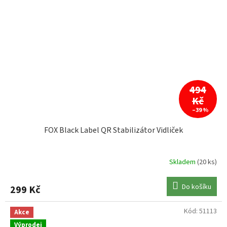
494
Kč
–39 %
FOX Black Label QR Stabilizátor Vidliček
Skladem
(20 ks)
Do košíku
299 Kč
Kód:
51113
Akce
Výprodej