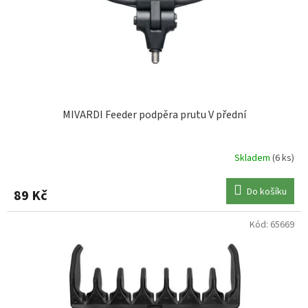
MIVARDI Feeder podpěra prutu V přední
Skladem
(6 ks)
Do košíku
89 Kč
Kód:
65669