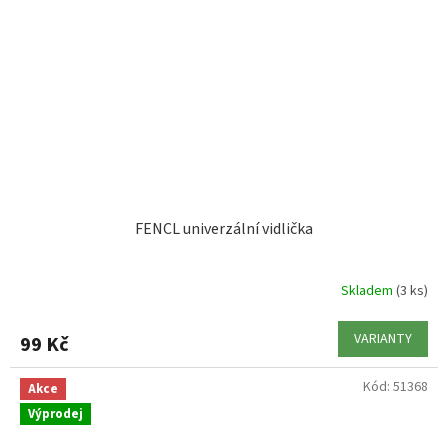
FENCL univerzální vidlička
Skladem
(3 ks)
VARIANTY
99 Kč
Kód:
51368
Akce
Výprodej