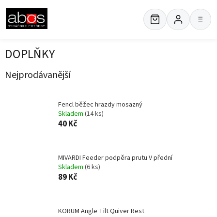
Přejít
na
≡
obsah
DOPLŇKY
Nejprodávanější
Fencl běžec hrazdy mosazný
Skladem
(14 ks)
40 Kč
MIVARDI Feeder podpěra prutu V přední
Skladem
(6 ks)
89 Kč
KORUM Angle Tilt Quiver Rest