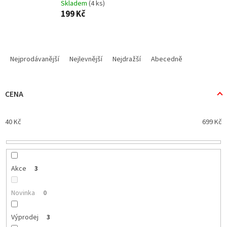
Skladem
(4 ks)
199 Kč
Ř
a
Nejprodávanější
Nejlevnější
Nejdražší
Abecedně
z
e
n
CENA
í
p
40
Kč
699
Kč
r
o
d
u
k
Akce
3
t
ů
Novinka
0
Výprodej
3