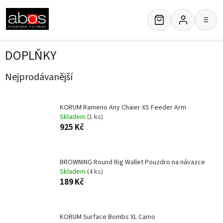
Přejít
na
≡
obsah
DOPLŇKY
Nejprodávanější
KORUM Rameno Any Chaier XS Feeder Arm
Skladem
(1 ks)
925 Kč
BROWNING Round Rig Wallet Pouzdro na návazce
Skladem
(4 ks)
189 Kč
KORUM Surface Bombs XL Camo