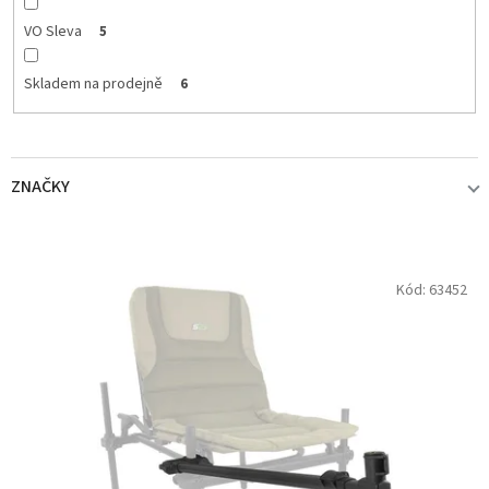
VO Sleva
5
Skladem na prodejně
6
ZNAČKY
BROWNING
1
V
Kód:
63452
ý
p
KORDA
1
i
s
KORUM
3
p
r
MIKADO
1
o
d