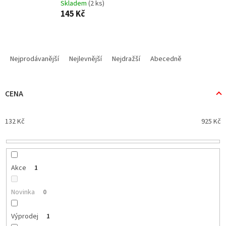
Skladem
(2 ks)
145 Kč
Ř
a
Nejprodávanější
Nejlevnější
Nejdražší
Abecedně
z
e
n
CENA
í
p
132
Kč
925
Kč
r
o
d
u
k
Akce
1
t
ů
Novinka
0
Výprodej
1