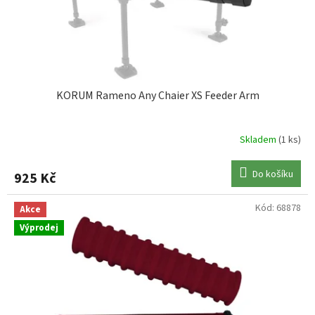
u
k
t
ů
KORUM Rameno Any Chaier XS Feeder Arm
Skladem
(1 ks)
Do košíku
925 Kč
Kód:
68878
Akce
Výprodej