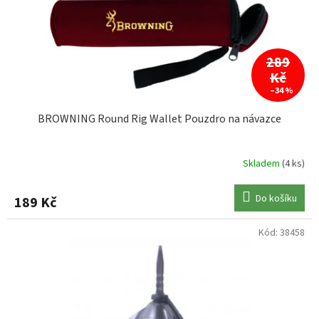
289
Kč
–34 %
BROWNING Round Rig Wallet Pouzdro na návazce
Skladem
(4 ks)
Do košíku
189 Kč
Kód:
38458