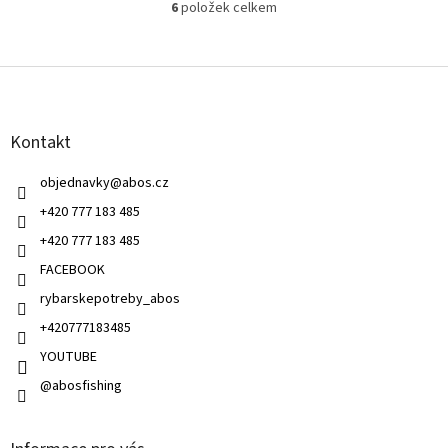
6
položek celkem
O
v
l
Z
á
á
d
p
a
a
c
Kontakt
t
í
í
p
objednavky
@
abos.cz
r
v
+420 777 183 485
k
+420 777 183 485
y
v
FACEBOOK
ý
rybarskepotreby_abos
p
i
+420777183485
s
u
YOUTUBE
@abosfishing