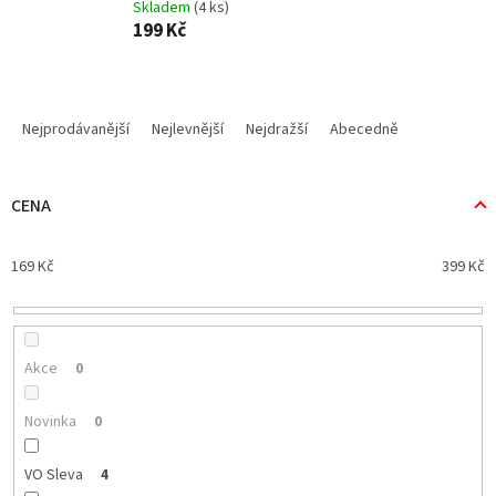
Skladem
(4 ks)
199 Kč
Ř
a
Nejprodávanější
Nejlevnější
Nejdražší
Abecedně
z
e
n
CENA
í
p
169
Kč
399
Kč
r
o
d
u
k
Akce
0
t
ů
Novinka
0
VO Sleva
4