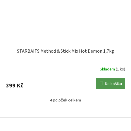
STARBAITS Method & Stick Mix Hot Demon 1,7kg
Skladem
(1 ks)
Do košíku
399 Kč
4
položek celkem
O
v
l
Z
á
á
d
p
a