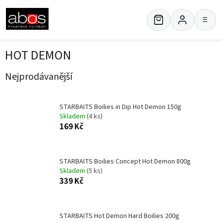
Přejít
na
≡
obsah
HOT DEMON
Nejprodávanější
STARBAITS Boilies in Dip Hot Demon 150g
Skladem
(4 ks)
169 Kč
STARBAITS Boilies Concept Hot Demon 800g
Skladem
(5 ks)
339 Kč
STARBAITS Hot Demon Hard Boilies 200g