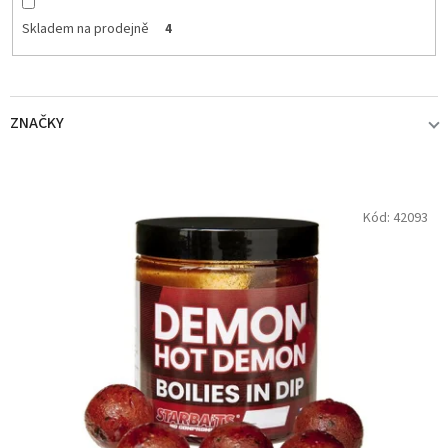
Skladem na prodejně
4
ZNAČKY
STARBAITS
4
V
Kód:
42093
ý
p
i
s
p
r
o
d
u
k