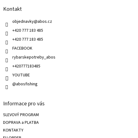
a
c
Kontakt
t
í
í
p
objednavky
@
abos.cz
r
v
+420 777 183 485
k
+420 777 183 485
y
v
FACEBOOK
ý
rybarskepotreby_abos
p
i
+420777183485
s
u
YOUTUBE
@abosfishing
Informace pro vás
SLEVOVÝ PROGRAM
DOPRAVA a PLATBA
KONTAKTY
EU ORDER