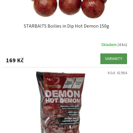
t
ů
STARBAITS Boilies in Dip Hot Demon 150g
Skladem
(4 ks)
VARIANTY
169 Kč
Kód:
41964