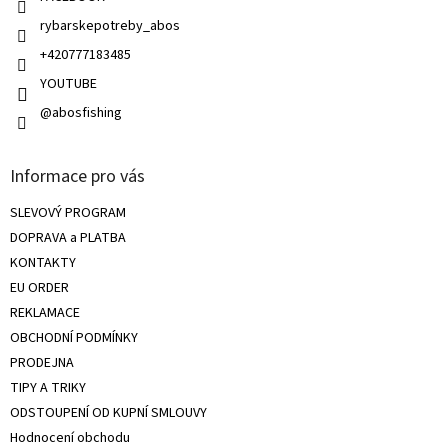
ý
rybarskepotreby_abos
p
i
+420777183485
s
u
YOUTUBE
@abosfishing
Informace pro vás
SLEVOVÝ PROGRAM
DOPRAVA a PLATBA
KONTAKTY
EU ORDER
REKLAMACE
OBCHODNÍ PODMÍNKY
PRODEJNA
TIPY A TRIKY
ODSTOUPENÍ OD KUPNÍ SMLOUVY
Hodnocení obchodu