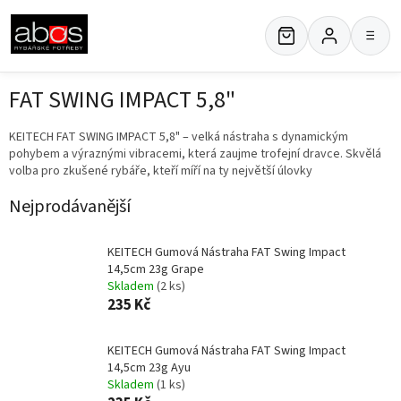
Přejít
na
≡
obsah
FAT SWING IMPACT 5,8"
KEITECH FAT SWING IMPACT 5,8" – velká nástraha s dynamickým
pohybem a výraznými vibracemi, která zaujme trofejní dravce. Skvělá
volba pro zkušené rybáře, kteří míří na ty největší úlovky
Nejprodávanější
KEITECH Gumová Nástraha FAT Swing Impact
14,5cm 23g Grape
Skladem
(2 ks)
235 Kč
KEITECH Gumová Nástraha FAT Swing Impact
14,5cm 23g Ayu
Skladem
(1 ks)