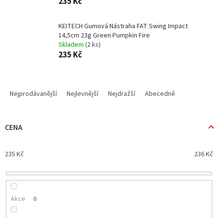
235 Kč
KEITECH Gumová Nástraha FAT Swing Impact
14,5cm 23g Green Pumpkin Fire
Skladem
(2 ks)
235 Kč
Ř
a
Nejprodávanější
Nejlevnější
Nejdražší
Abecedně
z
e
n
CENA
í
p
235
Kč
236
Kč
r
o
d
u
k
Akce
0
t