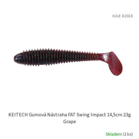
10,1 - 15cm
4
V
Kód:
82018
ý
p
i
s
p
r
o
d
u
k
t
ů
KEITECH Gumová Nástraha FAT Swing Impact 14,5cm 23g
Grape
Skladem
(2 ks)