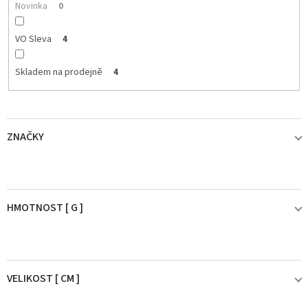
ů
Novinka
0
VO Sleva
4
Skladem na prodejně
4
ZNAČKY
KEITECH
4
HMOTNOST [ G ]
20,1 - 25g
4
VELIKOST [ CM ]