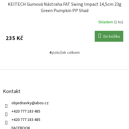
KEITECH Gumová Nástraha FAT Swing Impact 14,5cm 23g
Green Pumpkin PP Shad
Skladem
(1 ks)
Do košíku
235 Kč
4
položek celkem
O
v
l
Z
á
á
d
p
a
a
c
Kontakt
t
í
í
p
objednavky
@
abos.cz
r
v
+420 777 183 485
k
+420 777 183 485
y
v
FACEBOOK