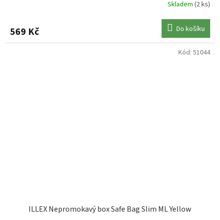
Skladem
(2 ks)
Do košíku
569 Kč
Kód:
51044
ILLEX Nepromokavý box Safe Bag Slim ML Yellow