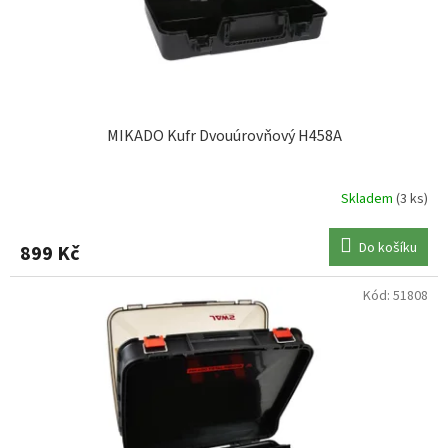
u
FOX
2
k
t
GAMAKATSU
4
ů
CHUB
1
MIKADO Kufr Dvouúrovňový H458A
ILLEX
13
Skladem
(3 ks)
KORDA
3
Do košíku
899 Kč
KORUM
4
Kód:
51808
MEIHO
1
MIKADO
7
MIVARDI
1