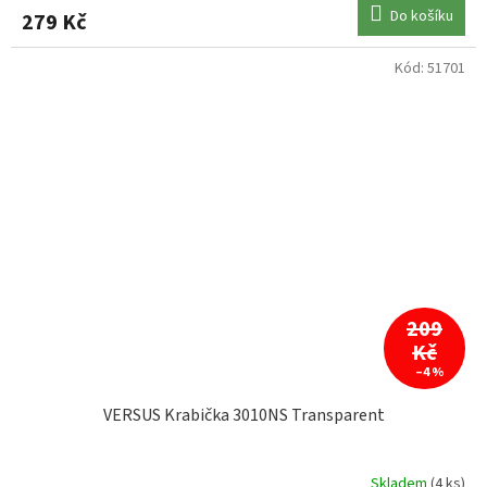
Do košíku
279 Kč
Kód:
51701
209
Kč
–4 %
VERSUS Krabička 3010NS Transparent
Skladem
(4 ks)