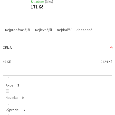
Skladem
(3 ks)
171 Kč
Ř
a
Nejprodávanější
Nejlevnější
Nejdražší
Abecedně
z
e
n
CENA
í
p
49
Kč
2124
Kč
r
o
d
u
k
Akce
3
t
ů
Novinka
0
Výprodej
2