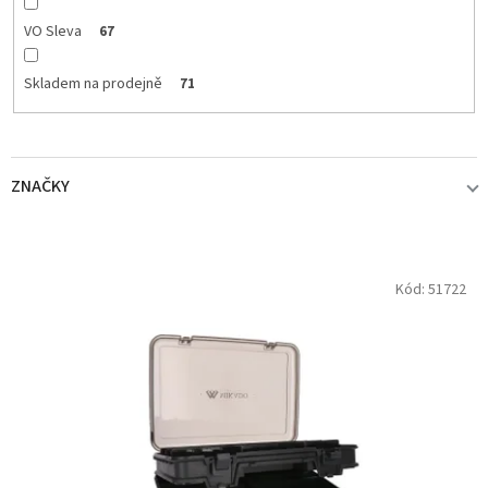
VO Sleva
67
Skladem na prodejně
71
ZNAČKY
ABU GARCIA
1
V
Kód:
51722
ý
p
DAIWA
6
i
s
DAM
1
p
r
DOIYO IC
1
o
d