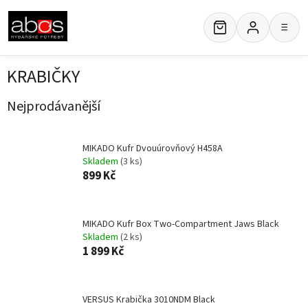
Přejít
na
≡
obsah
KRABIČKY
Nejprodávanější
MIKADO Kufr Dvouúrovňový H458A
Skladem
(3 ks)
899 Kč
MIKADO Kufr Box Two-Compartment Jaws Black
Skladem
(2 ks)
1 899 Kč
VERSUS Krabička 3010NDM Black