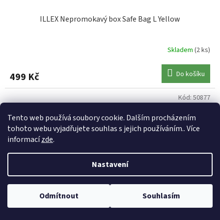
ILLEX Nepromokavý box Safe Bag L Yellow
Skladem
(2 ks)
Do košíku
499 Kč
Kód:
50877
Tento web používá soubory cookie. Dalším procházením
tohoto webu vyjadřujete souhlas s jejich používáním.. Více
informací
zde
.
Nastavení
Odmítnout
Souhlasím