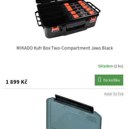
NASH
2
PLANO
3
RIDGEMONKEY
2
MIKADO Kufr Box Two-Compartment Jaws Black
SPRO
2
Skladem
(2 ks)
STARBAITS
2
Do košíku
1 899 Kč
VERSUS
15
Kód:
51716