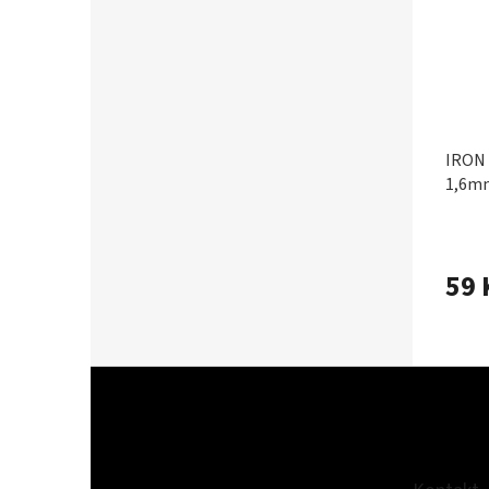
IRON 
1,6m
59 
Z
á
p
a
t