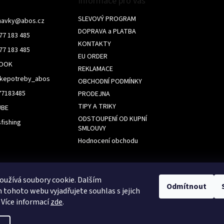
Informace pro vás
p
r
SLEVOVÝ PROGRAM
navky
@
abos.cz
v
DOPRAVA a PLATBA
77 183 485
k
KONTAKTY
y
77 183 485
v
EU ORDER
BOOK
ý
REKLAMACE
p
skepotreby_abos
OBCHODNÍ PODMÍNKY
i
s
77183485
PRODEJNA
u
TIPY A TRIKY
UBE
ODSTOUPENÍ OD KUPNÍ
fishing
SMLOUVY
Hodnocení obchodu
k
užívá soubory cookie. Dalším
Odmítnout
tohoto webu vyjadřujete souhlas s jejich
 Více informací
zde
.