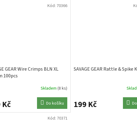
Kód:
70366
K
E GEAR Wire Crimps BLN XL
SAVAGE GEAR Rattle & Spike K
m 100pcs
Skladem
(8 ks)
Skla
 Kč
199 Kč
Do košíku
Do
Kód:
70371