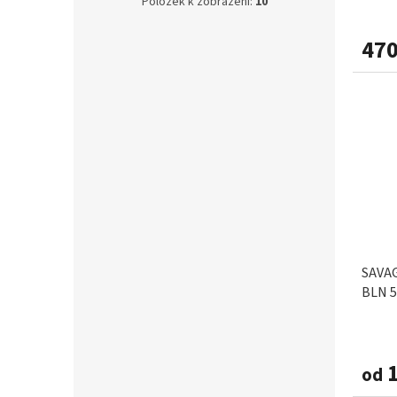
Položek k zobrazení:
10
RIDGEMONKEY
1
470
SANGER IRON CLAW
1
SAVAGE GEAR
5
SPRO
2
SAVAG
BLN 5
1
od