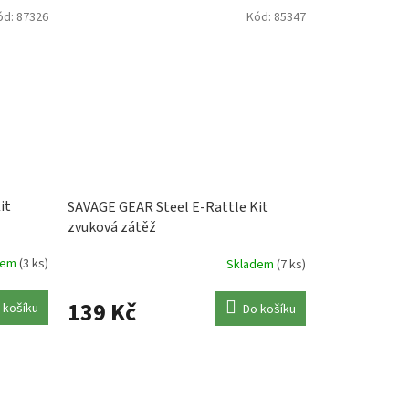
ód:
87326
Kód:
85347
it
SAVAGE GEAR Steel E-Rattle Kit
zvuková zátěž
dem
(3 ks)
Skladem
(7 ks)
139 Kč
 košíku
Do košíku