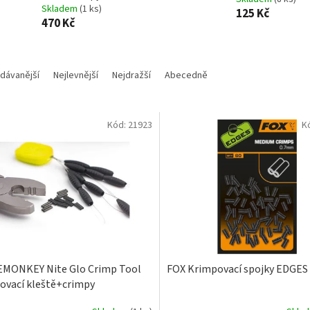
Skladem
(1 ks)
125 Kč
470 Kč
dávanější
Nejlevnější
Nejdražší
Abecedně
Kód:
21923
K
MONKEY Nite Glo Crimp Tool
FOX Krimpovací spojky EDGES
ovací kleště+crimpy