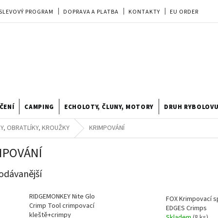
SLEVOVÝ PROGRAM
DOPRAVA A PLATBA
KONTAKTY
EU ORDER
REKLAMACE
OBCHODNÍ PODMÍNKY
PRODEJNA
TIPY A TRIKY
ODSTOUPENÍ OD KUPNÍ SMLOUVY
HODNOCENÍ OBCHODU
ČENÍ
CAMPING
ECHOLOTY, ČLUNY, MOTORY
DRUH RYBOLOV
Y, OBRATLÍKY, KROUŽKY
KRIMPOVÁNÍ
MPOVÁNÍ
odávanější
RIDGEMONKEY Nite Glo
FOX Krimpovací s
Crimp Tool crimpovací
EDGES Crimps
kleště+crimpy
Skladem
(8 ks)