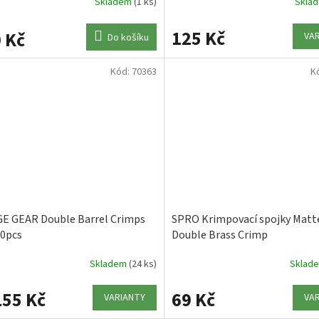
Skladem
(1 ks)
Skla
125 Kč
 Kč
VA
Do košíku
Kód:
70363
K
E GEAR Double Barrel Crimps
SPRO Krimpovací spojky Matt
0pcs
Double Brass Crimp
Skladem
(24 ks)
Sklad
55 Kč
69 Kč
VARIANTY
VA