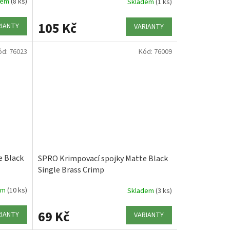
dem
(8 ks)
Skladem
(1 ks)
105 Kč
RIANTY
VARIANTY
ód:
76023
Kód:
76009
e Black
SPRO Krimpovací spojky Matte Black
Single Brass Crimp
em
(10 ks)
Skladem
(3 ks)
69 Kč
RIANTY
VARIANTY