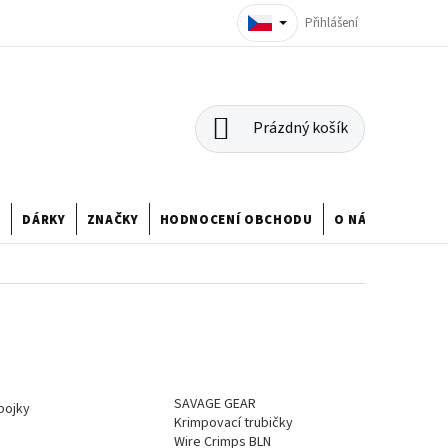
Přihlášení
NÁKUPNÍ
Prázdný košík
KOŠÍK
U
DÁRKY
ZNAČKY
HODNOCENÍ OBCHODU
O NÁS
SAVAGE GEAR
pojky
Krimpovací trubičky
Wire Crimps BLN