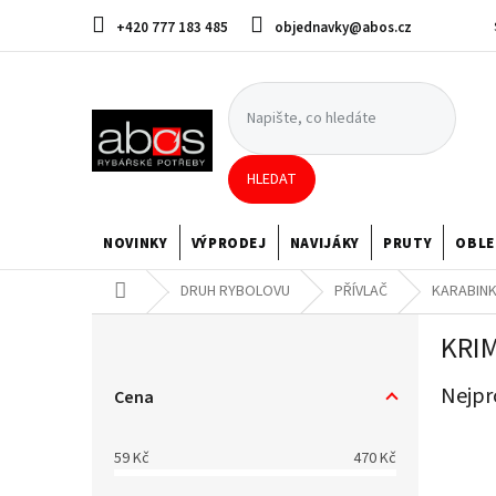
Přejít
+420 777 183 485
objednavky@abos.cz
na
obsah
HLEDAT
NOVINKY
VÝPRODEJ
NAVIJÁKY
PRUTY
OBLE
Domů
DRUH RYBOLOVU
PŘÍVLAČ
KARABINK
P
KRI
o
s
Nejpr
t
Cena
r
a
59
Kč
470
Kč
n