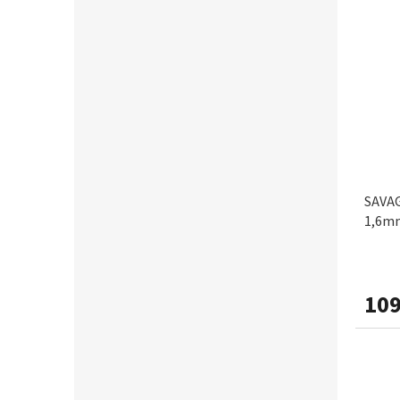
SAVAG
1,6m
109