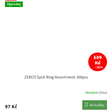
Výprodej
139
Kč
–30 %
ZEBCO Split Ring Assortment 100pcs
Skladem
(4 ks)
Do košíku
97 Kč