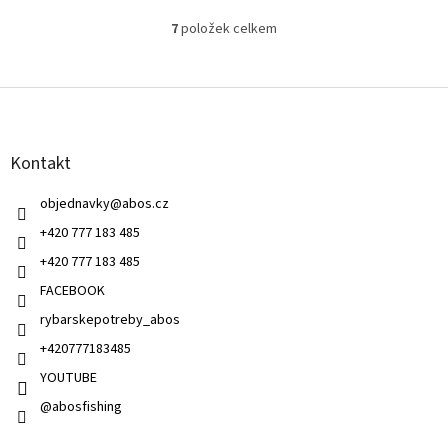
7
položek celkem
O
v
l
Z
á
á
d
p
a
a
c
Kontakt
t
í
í
p
objednavky
@
abos.cz
r
v
+420 777 183 485
k
+420 777 183 485
y
v
FACEBOOK
ý
rybarskepotreby_abos
p
i
+420777183485
s
u
YOUTUBE
@abosfishing