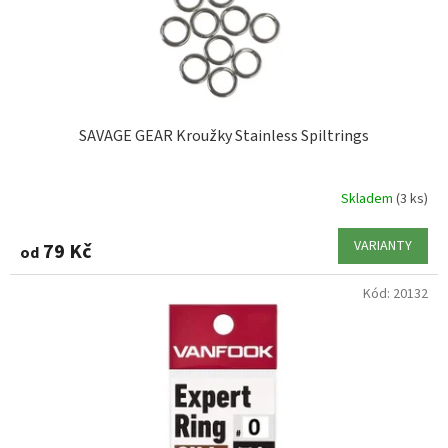
u
VANFOOK
1
k
t
ZEBCO
1
ů
SAVAGE GEAR Kroužky Stainless Spiltrings
Skladem
(3 ks)
VARIANTY
79 Kč
od
Kód:
20132