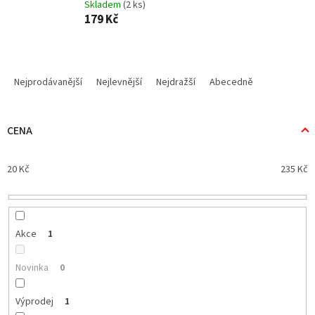
Skladem
(2 ks)
179 Kč
Ř
a
Nejprodávanější
Nejlevnější
Nejdražší
Abecedně
z
e
n
CENA
í
p
20
Kč
235
Kč
r
o
d
u
k
Akce
1
t
ů
Novinka
0
Výprodej
1