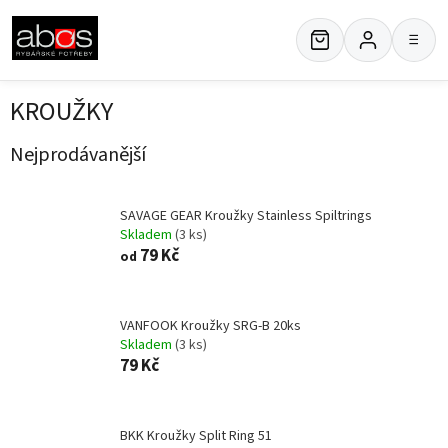
Přejít
na
≡
obsah
KROUŽKY
Nejprodávanější
SAVAGE GEAR Kroužky Stainless Spiltrings
Skladem
(3 ks)
79 Kč
od
VANFOOK Kroužky SRG-B 20ks
Skladem
(3 ks)
79 Kč
BKK Kroužky Split Ring 51