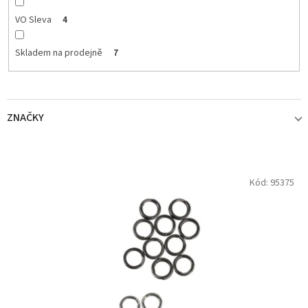
VO Sleva
4
Skladem na prodejně
7
ZNAČKY
BKK HOOKS
1
V
Kód:
95375
ý
p
DECOY
1
i
s
MIKADO
1
p
r
SAVAGE GEAR
2
o
d