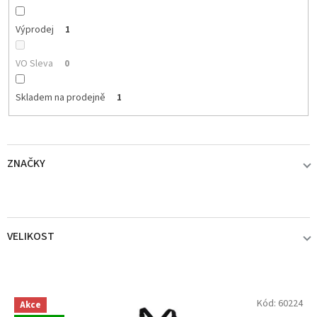
Výprodej
1
VO Sleva
0
Skladem na prodejně
1
ZNAČKY
DAM
0
VELIKOST
DELPHIN
0
M
1
FOX
0
V
Kód:
60224
Akce
ý