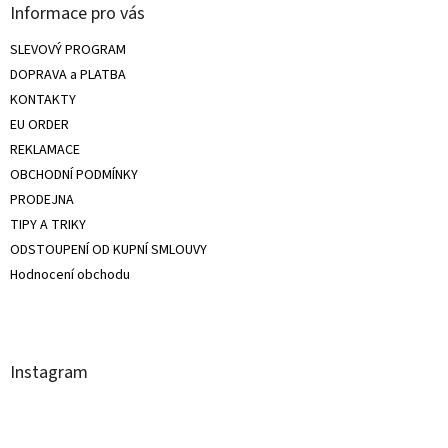
11 / 45
1
Informace pro vás
SLEVOVÝ PROGRAM
12 / 46
1
DOPRAVA a PLATBA
KONTAKTY
EU ORDER
REKLAMACE
OBCHODNÍ PODMÍNKY
PRODEJNA
TIPY A TRIKY
ODSTOUPENÍ OD KUPNÍ SMLOUVY
Hodnocení obchodu
Instagram