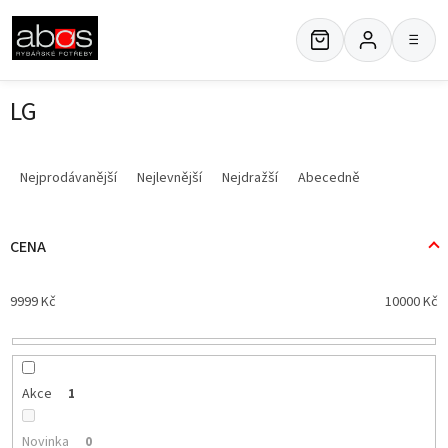
Přejít
na
≡
obsah
LG
Ř
a
Nejprodávanější
Nejlevnější
Nejdražší
Abecedně
z
e
n
CENA
í
p
9999
Kč
10000
Kč
r
o
d
u
k
Akce
1
t
ů
Novinka
0