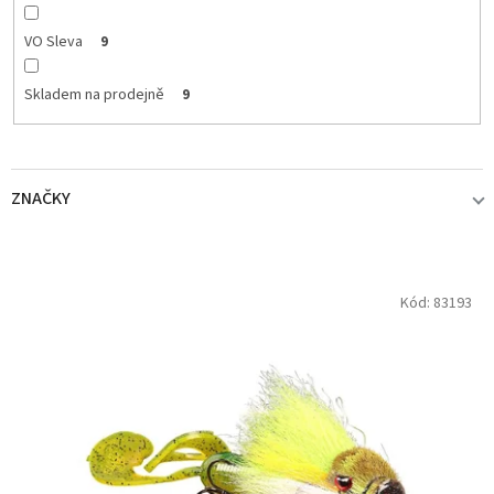
VO Sleva
9
Skladem na prodejně
9
ZNAČKY
MIURAS MOUSE
9
V
Kód:
83193
ý
p
i
s
p
r
o
d