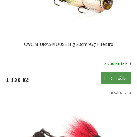
u
k
t
ů
CWC MIURAS MOUSE Big 23cm 95g Firebird
Skladem
(3 ks)
Do košíku
1 129 Kč
Kód:
85754