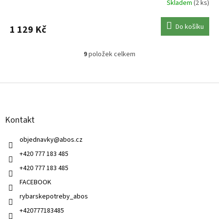
Skladem
(2 ks)
Do košíku
1 129 Kč
9
položek celkem
O
v
l
Z
á
á
d
p
a
a
c
Kontakt
t
í
í
p
objednavky
@
abos.cz
r
v
+420 777 183 485
k
+420 777 183 485
y
v
FACEBOOK
ý
rybarskepotreby_abos
p
i
+420777183485
s