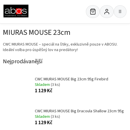
Přejít
na
≡
obsah
MIURAS MOUSE 23cm
CWC MIURAS MOUSE – speciál na štiky, exkluzivně pouze v ABOSU.
Ideální volba pro úspěšný lov na predátory!
Nejprodávanější
CWC MIURAS MOUSE Big 23cm 95g Firebird
Skladem
(3 ks)
1 129 Kč
CWC MIURAS MOUSE Big Dracoula Shallow 23cm 95g
Skladem
(3 ks)
1 129 Kč