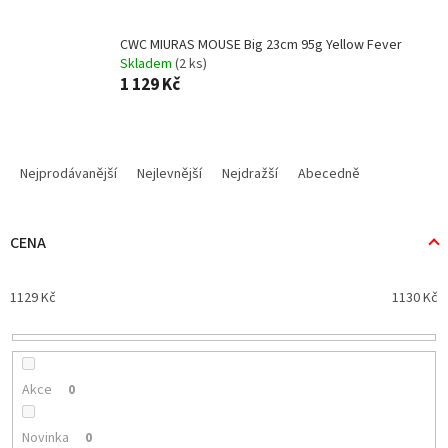
CWC MIURAS MOUSE Big 23cm 95g Yellow Fever
Skladem
(2 ks)
1 129 Kč
Ř
a
Nejprodávanější
Nejlevnější
Nejdražší
Abecedně
z
e
n
CENA
í
p
1129
Kč
1130
Kč
r
o
d
u
k
Akce
0
t
ů
Novinka
0