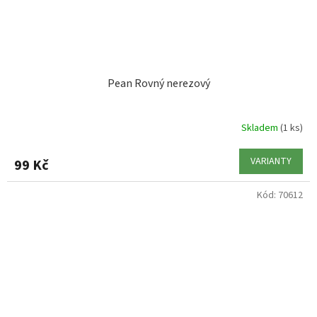
Pean Rovný nerezový
Skladem
(1 ks)
VARIANTY
99 Kč
Kód:
70612