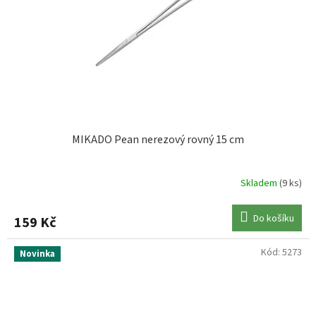
MIKADO Pean nerezový rovný 15 cm
Skladem
(9 ks)
Do košíku
159 Kč
Kód:
5273
Novinka