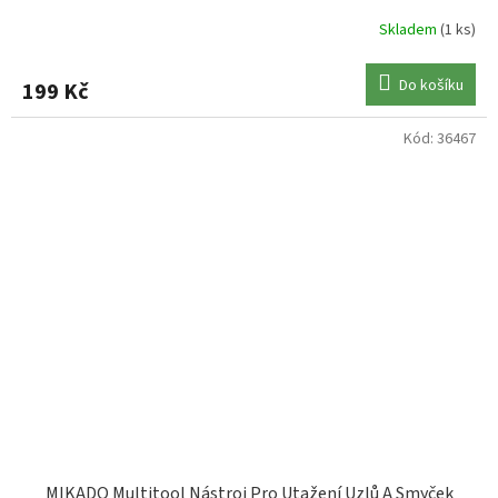
Skladem
(1 ks)
Do košíku
199 Kč
Kód:
36467
MIKADO Multitool Nástroj Pro Utažení Uzlů A Smyček