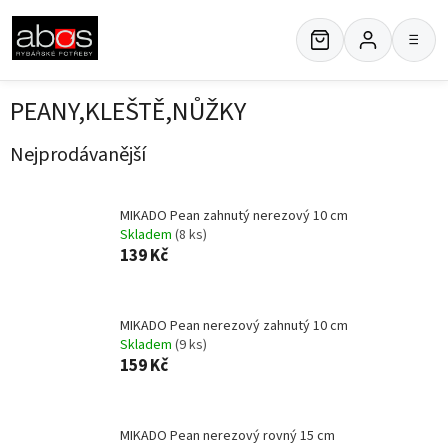
Přejít
na
≡
obsah
PEANY,KLEŠTĚ,NŮŽKY
Nejprodávanější
MIKADO Pean zahnutý nerezový 10 cm
Skladem
(8 ks)
139 Kč
MIKADO Pean nerezový zahnutý 10 cm
Skladem
(9 ks)
159 Kč
MIKADO Pean nerezový rovný 15 cm