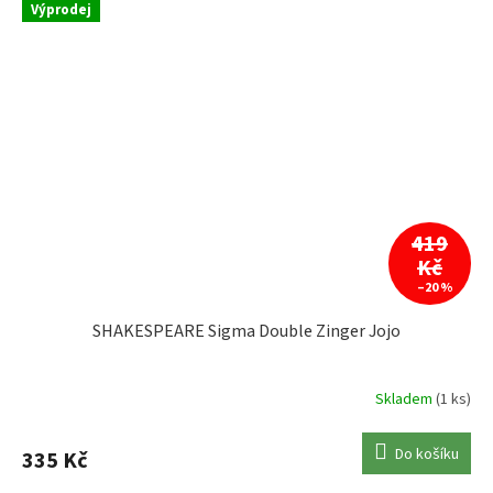
Výprodej
419
Kč
–20 %
SHAKESPEARE Sigma Double Zinger Jojo
Skladem
(1 ks)
Do košíku
335 Kč