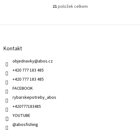
21
položek celkem
O
v
l
Z
á
á
d
p
a
a
c
Kontakt
t
í
í
p
objednavky
@
abos.cz
r
v
+420 777 183 485
k
+420 777 183 485
y
v
FACEBOOK
ý
rybarskepotreby_abos
p
i
+420777183485
s
u
YOUTUBE
@abosfishing