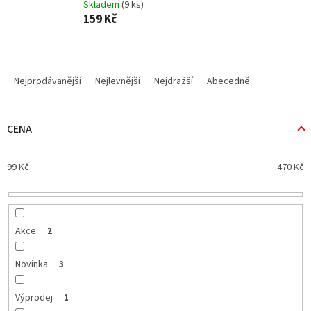
Skladem
(9 ks)
159 Kč
Ř
a
Nejprodávanější
Nejlevnější
Nejdražší
Abecedně
z
e
n
CENA
í
p
99
Kč
470
Kč
r
o
d
u
k
Akce
2
t
ů
Novinka
3
Výprodej
1