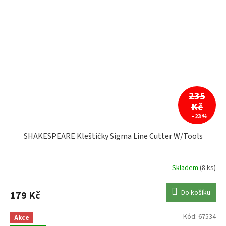
235
Kč
–23 %
SHAKESPEARE Kleštičky Sigma Line Cutter W/Tools
Skladem
(8 ks)
Do košíku
179 Kč
Kód:
67534
Akce