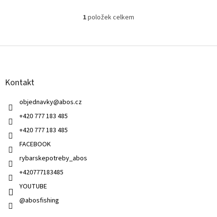
1
položek celkem
O
v
l
Z
á
á
d
p
a
a
c
Kontakt
t
í
í
p
objednavky
@
abos.cz
r
v
+420 777 183 485
k
+420 777 183 485
y
v
FACEBOOK
ý
rybarskepotreby_abos
p
i
+420777183485
s
u
YOUTUBE
@abosfishing