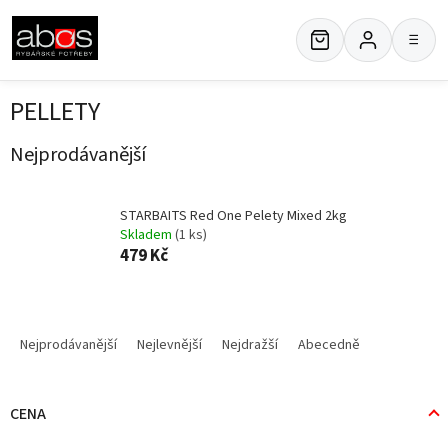
Přejít
na
≡
obsah
PELLETY
Nejprodávanější
STARBAITS Red One Pelety Mixed 2kg
Skladem
(1 ks)
479 Kč
Ř
a
Nejprodávanější
Nejlevnější
Nejdražší
Abecedně
z
e
n
CENA
í