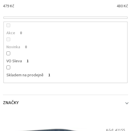
p
479
Kč
480
Kč
r
o
d
u
k
Akce
0
t
ů
Novinka
0
VO Sleva
1
Skladem na prodejně
1
ZNAČKY
STARBAITS
1
V
Kód:
42155