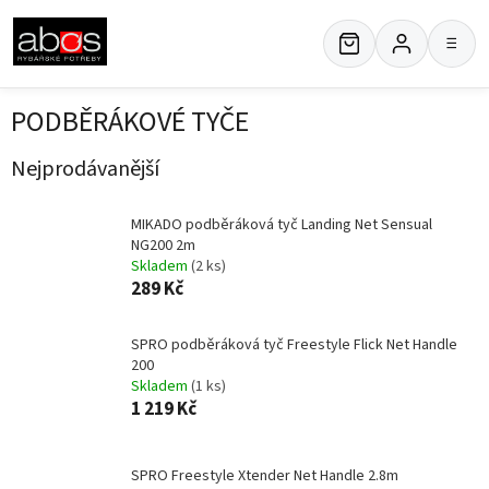
Přejít
na
≡
obsah
PODBĚRÁKOVÉ TYČE
Nejprodávanější
MIKADO podběráková tyč Landing Net Sensual
NG200 2m
Skladem
(2 ks)
289 Kč
SPRO podběráková tyč Freestyle Flick Net Handle
200
Skladem
(1 ks)
1 219 Kč
SPRO Freestyle Xtender Net Handle 2.8m