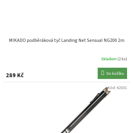
u
SPRO
2
k
t
ů
MIKADO podběráková tyč Landing Net Sensual NG200 2m
Skladem
(2 ks)
Do košíku
289 Kč
Kód:
62031