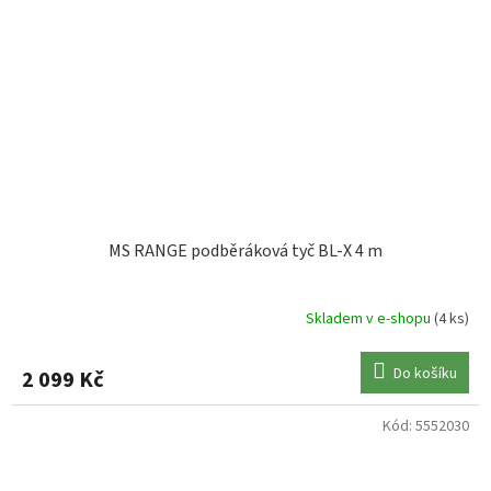
MS RANGE podběráková tyč BL-X 4 m
Skladem v e-shopu
(4 ks)
Do košíku
2 099 Kč
Kód:
5552030