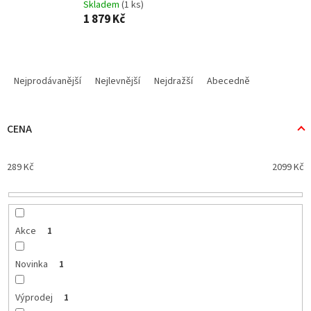
Skladem
(1 ks)
1 879 Kč
Ř
a
Nejprodávanější
Nejlevnější
Nejdražší
Abecedně
z
e
n
CENA
í
p
289
Kč
2099
Kč
r
o
d
u
k
Akce
1
t
ů
Novinka
1
Výprodej
1