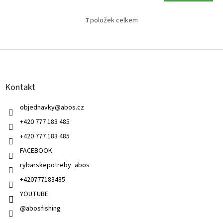
7
položek celkem
O
v
l
Z
á
á
d
p
a
a
c
Kontakt
t
í
í
p
objednavky
@
abos.cz
r
v
+420 777 183 485
k
+420 777 183 485
y
v
FACEBOOK
ý
rybarskepotreby_abos
p
i
+420777183485
s
u
YOUTUBE
@abosfishing