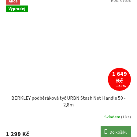
Kód:
67658
Akce
Výprodej
1 649
Kč
–21 %
BERKLEY podběráková tyč URBN Stash Net Handle 50 -
2,8m
Skladem
(1 ks)
Do košíku
1 299 Kč