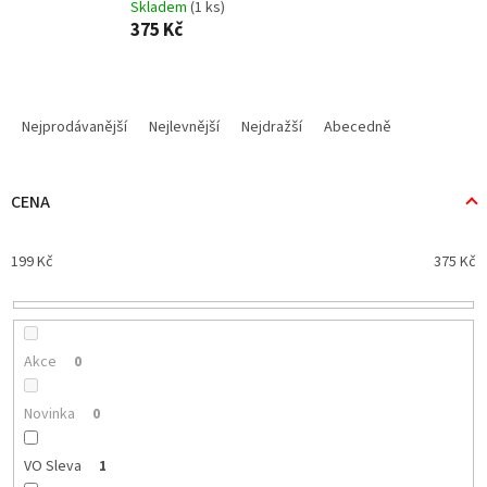
Skladem
(1 ks)
375 Kč
Ř
a
Nejprodávanější
Nejlevnější
Nejdražší
Abecedně
z
e
n
CENA
í
p
199
Kč
375
Kč
r
o
d
u
k
Akce
0
t
ů
Novinka
0
VO Sleva
1