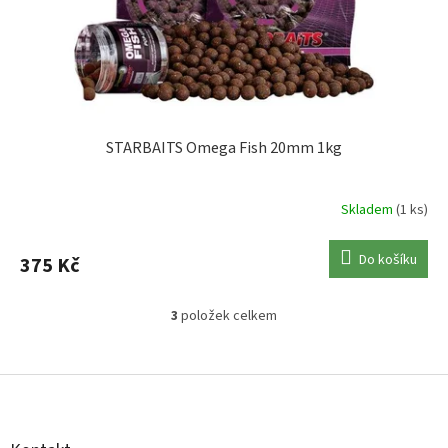
STARBAITS Omega Fish 20mm 1kg
Skladem
(1 ks)
Do košíku
375 Kč
3
položek celkem
O
v
l
Z
á
á
d
p
a
a
c