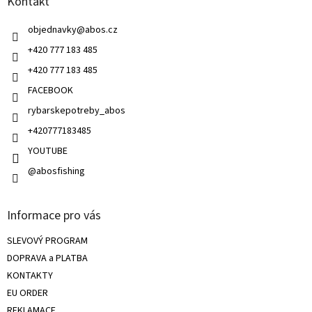
Kontakt
t
í
í
p
objednavky
@
abos.cz
r
v
+420 777 183 485
k
+420 777 183 485
y
v
FACEBOOK
ý
rybarskepotreby_abos
p
i
+420777183485
s
u
YOUTUBE
@abosfishing
Informace pro vás
SLEVOVÝ PROGRAM
DOPRAVA a PLATBA
KONTAKTY
EU ORDER
REKLAMACE