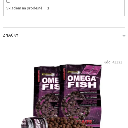
Skladem na prodejně
1
ZNAČKY
STARBAITS
3
V
Kód:
41131
ý
p
i
s
p
r
o
d
u
k