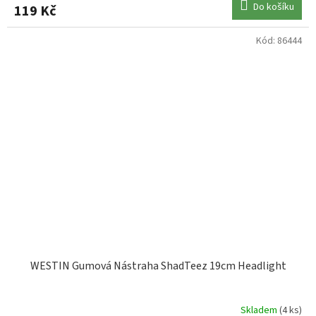
Do košíku
119 Kč
Kód:
86444
WESTIN Gumová Nástraha ShadTeez 19cm Headlight
Skladem
(4 ks)