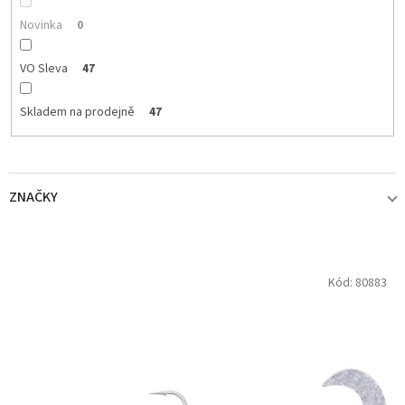
t
ů
Novinka
0
VO Sleva
47
Skladem na prodejně
47
ZNAČKY
WESTIN
47
V
Kód:
80883
ý
p
i
s
p
r