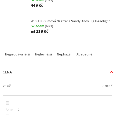
Skladem
(1 ks)
449 Kč
WESTIN Gumová Nástraha Sandy Andy Jig Headlight
Skladem
(6 ks)
219 Kč
od
Ř
a
Nejprodávanější
Nejlevnější
Nejdražší
Abecedně
z
e
n
CENA
í
p
29
Kč
670
Kč
r
o
d
u
k
Akce
0