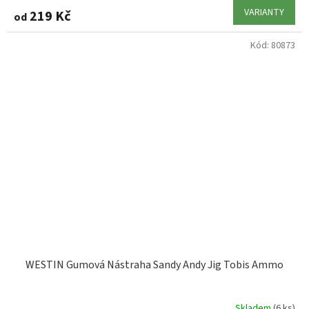
VARIANTY
219 Kč
od
Kód:
80873
WESTIN Gumová Nástraha Sandy Andy Jig Tobis Ammo
Skladem
(6 ks)