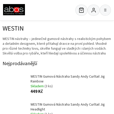
Přejít
na
≡
obsah
WESTIN
WESTIN nástrahy – jedinečné gumové nástrahy s realistickým pohybem
a detailním designem, které přitahují dravce na první pohled. Vhodné
pro různé techniky lovu, skvěle fungují ve sladkých i slaných vodách.
Skvělá volba pro rybáře, kteří hledají spolehlivou a účinnou nástrahu
Nejprodávanější
WESTIN Gumová Nástraha Sandy Andy Curltail Jig
Rainbow
Skladem
(3 ks)
449 Kč
WESTIN Gumová Nástraha Sandy Andy Curltail Jig
Headlight