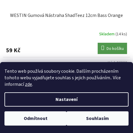
WESTIN Gumová Nástraha ShadTeez 12cm Bass Orange
Skladem
(14 ks)
Do košíku
59 Kč
Kód:
86220
Tento web používá soubory cookie. Dalším procházením
tohoto webu vyjadřujete souhlas s jejich používáním.. Více
informací
zde
.
Nastavení
Odmítnout
Souhlasím