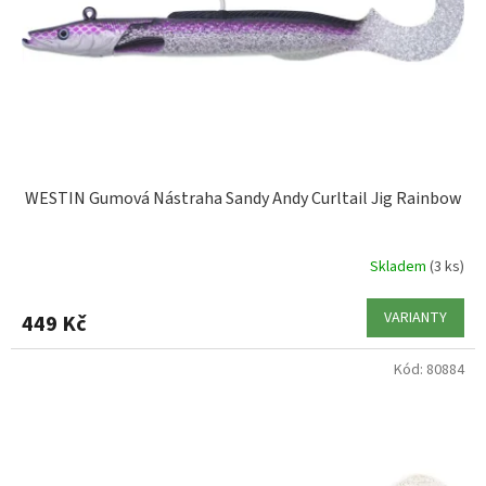
o
d
u
k
t
ů
WESTIN Gumová Nástraha Sandy Andy Curltail Jig Rainbow
Skladem
(3 ks)
VARIANTY
449 Kč
Kód:
80884