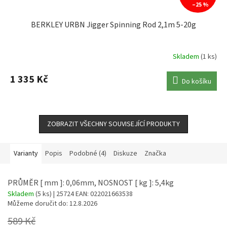
–25 %
BERKLEY URBN Jigger Spinning Rod 2,1m 5-20g
Skladem
(1 ks)
1 335 Kč
Do košíku
ZOBRAZIT VŠECHNY SOUVISEJÍCÍ PRODUKTY
Varianty
Popis
Podobné (4)
Diskuze
Značka
PRŮMĚR [ mm ]: 0,06mm, NOSNOST [ kg ]: 5,4kg
Skladem
(5 ks)
| 25724
EAN:
022021663538
Můžeme doručit do:
12.8.2026
589 Kč