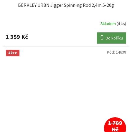
BERKLEY URBN Jigger Spinning Rod 2,4m 5-20g
Skladem
(4 ks)
1 359 Kč
Do košíku
Kód:
14638
Akce
1 789
Kč