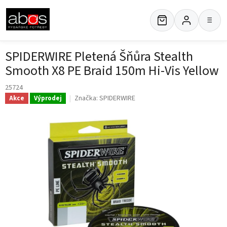
Přejít
na
≡
obsah
SPIDERWIRE Pletená Šňůra Stealth
Smooth X8 PE Braid 150m Hi-Vis Yellow
25724
Značka:
SPIDERWIRE
Akce
Výprodej