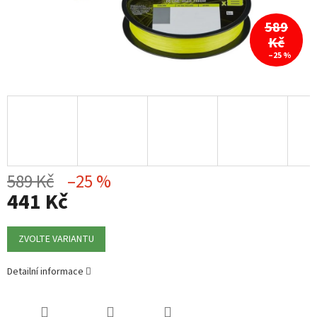
589
Kč
–25 %
589 Kč
–25 %
441 Kč
Měrná
cena:
ZVOLTE VARIANTU
Detailní informace