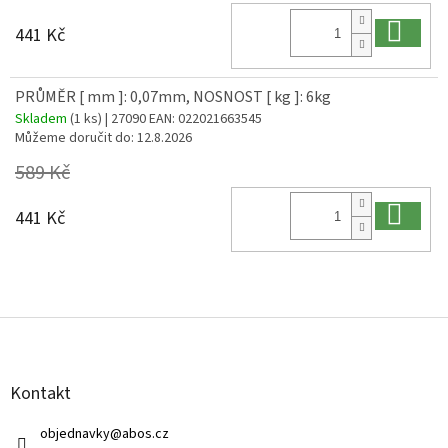
Do 
441 Kč
PRŮMĚR [ mm ]: 0,07mm, NOSNOST [ kg ]: 6kg
Skladem
(1 ks)
| 27090
EAN:
022021663545
Můžeme doručit do:
12.8.2026
589 Kč
Do 
441 Kč
Z
á
p
a
Kontakt
t
í
objednavky
@
abos.cz